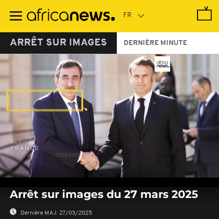
Passer
au
contenu
principal
ARRÊT SUR IMAGES
DERNIÈRE MINUTE
0
seconds
Arrêt sur images du 27 mars 2025
of
0
seconds
Dernière MAJ:
27/03/2025