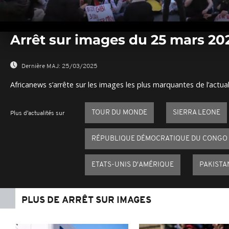
0
seconds
Arrêt sur images du 25 mars 20
of
0
seconds
Volume
0%
Dernière MAJ:
25/03/2025
Africanews s’arrête sur les images les plus marquantes de l’actual
TOUR DU MONDE
SIERRA LEONE
Plus d'actualités sur
RÉPUBLIQUE DÉMOCRATIQUE DU CONGO
ETATS-UNIS D'AMÉRIQUE
PAKISTA
PLUS DE ARRÊT SUR IMAGES