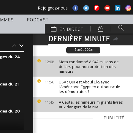
Rejoignez-nous
AMMES
PODCAST
EN DIRECT
DERNIÈRE MINUTE
7 août 2026
ages du 24
Meta condamné à 942 millions de
12:08
dollars pour non protection des
mineurs
USA : Qui est Abdul El-Sayed,
11:56
ges du 21
l’Américano-Égyptien qui bouscule
les démocrates ?
À Ceuta, les mineurs migrants livrés
11:45
aux dangers de la rue
ages du 20
PUBLICITÉ