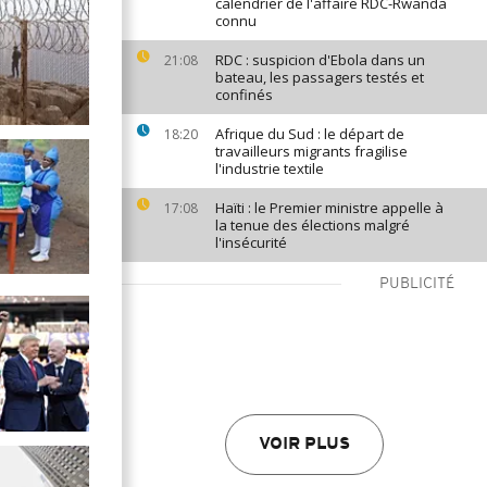
calendrier de l'affaire RDC-Rwanda
connu
RDC : suspicion d'Ebola dans un
21:08
bateau, les passagers testés et
confinés
Afrique du Sud : le départ de
18:20
travailleurs migrants fragilise
l'industrie textile
Haïti : le Premier ministre appelle à
17:08
la tenue des élections malgré
l'insécurité
PUBLICITÉ
VOIR PLUS