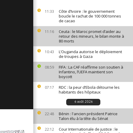
ges du 19
Côte d’Ivoire : le gouvernement
11:33
boucle le rachat de 100 000 tonnes
de cacao
Ceuta : le Maroc promet d’aider au
11:16
ages du 18
retour des mineurs, le bilan monte à
80 morts
L’Ouganda autorise le déploiement
10:43
de troupes à Gaza
ges du 17
FIFA : La CAF réaffirme son soutien à
08:59
Infantino, l’UEFA maintient son
boycott
RDC : la peur d’Ebola détourne les
07:17
habitants des hôpitaux
6 août 2026
Bénin : l'ancien président Patrice
22:48
Talon élu à la tête du Sénat
Cour Internationale de justice : le
22:12