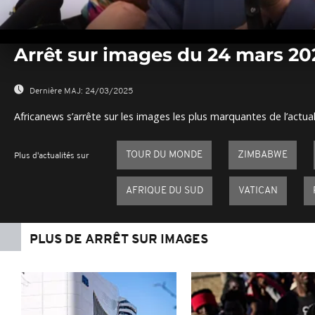
0
seconds
Arrêt sur images du 24 mars 20
of
0
seconds
Volume
0%
Dernière MAJ:
24/03/2025
Africanews s’arrête sur les images les plus marquantes de l’actual
TOUR DU MONDE
ZIMBABWE
Plus d'actualités sur
AFRIQUE DU SUD
VATICAN
PLUS DE ARRÊT SUR IMAGES