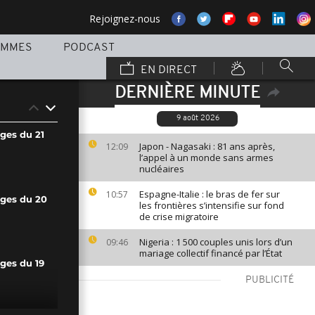
Rejoignez-nous
AMMES
PODCAST
EN DIRECT
DERNIÈRE MINUTE
9 août 2026
ges du 21
Japon - Nagasaki : 81 ans après,
12:09
l’appel à un monde sans armes
nucléaires
Espagne-Italie : le bras de fer sur
10:57
ages du 20
les frontières s’intensifie sur fond
de crise migratoire
Nigeria : 1 500 couples unis lors d’un
09:46
mariage collectif financé par l’État
ges du 19
PUBLICITÉ