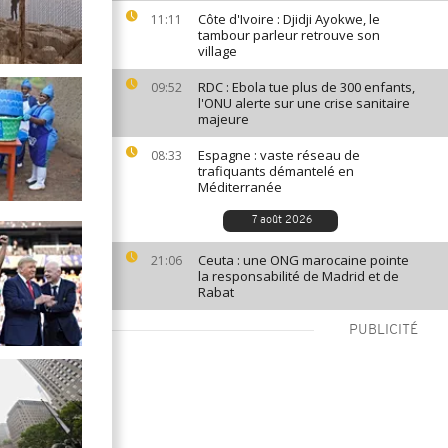
Côte d'Ivoire : Djidji Ayokwe, le
11:11
tambour parleur retrouve son
village
RDC : Ebola tue plus de 300 enfants,
09:52
l'ONU alerte sur une crise sanitaire
majeure
Espagne : vaste réseau de
08:33
trafiquants démantelé en
Méditerranée
7 août 2026
Ceuta : une ONG marocaine pointe
21:06
la responsabilité de Madrid et de
Rabat
PUBLICITÉ