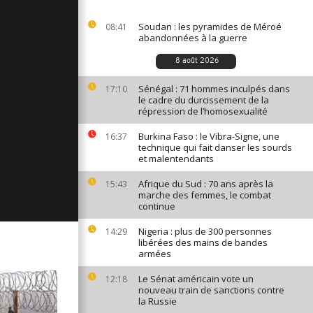
ages du 18
Soudan : les pyramides de Méroé
08:41
abandonnées à la guerre
8 août 2026
ges du 17
Sénégal : 71 hommes inculpés dans
17:10
le cadre du durcissement de la
répression de l’homosexualité
Burkina Faso : le Vibra-Signe, une
16:37
ages du 14
technique qui fait danser les sourds
et malentendants
Afrique du Sud : 70 ans après la
15:43
marche des femmes, le combat
continue
Nigeria : plus de 300 personnes
14:29
libérées des mains de bandes
armées
Le Sénat américain vote un
12:18
nouveau train de sanctions contre
la Russie