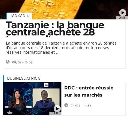
TANZANIE
00:51
Tanzanie : la banque
centrale achète 28
tonnes d'or pour
renforcer ses réserves
La banque centrale de Tanzanie a acheté environ 28 tonnes
d'or au cours des 18 derniers mois afin de renforcer ses
réserves internationales et ...
08/07 - 16:02
BUSINESS AFRICA
RDC : entrée réussie
sur les marchés
internationaux
24/04 - 14:36
[Business Africa]
11:16