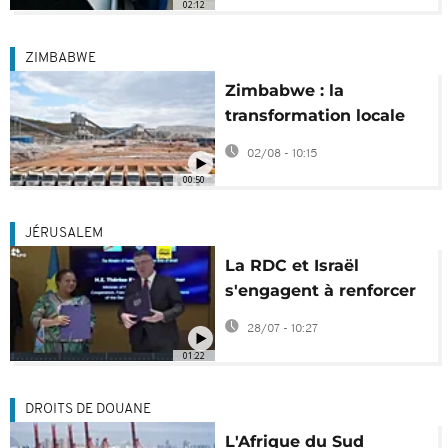
02:12
ZIMBABWE
Zimbabwe : la
transformation locale
du lithium en marche
02/08 - 10:15
00:50
JÉRUSALEM
La RDC et Israël
s'engagent à renforcer
leur coopération
28/07 - 10:27
01:22
DROITS DE DOUANE
L'Afrique du Sud