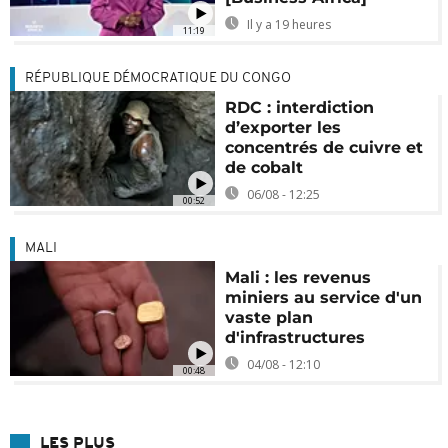
Il y a 19 heures
11:19
RÉPUBLIQUE DÉMOCRATIQUE DU CONGO
RDC : interdiction
d’exporter les
concentrés de cuivre et
de cobalt
06/08 - 12:25
00:52
MALI
Mali : les revenus
miniers au service d'un
vaste plan
d'infrastructures
04/08 - 12:10
00:48
LES PLUS