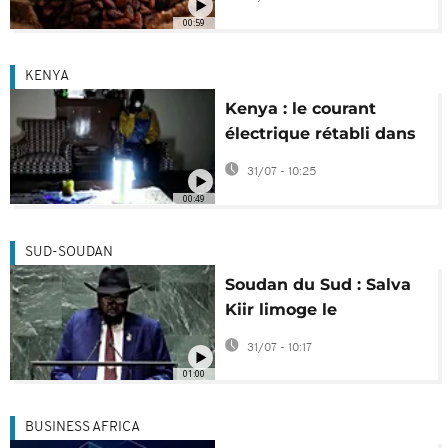
2027
00:59
KENYA
Kenya : le courant
électrique rétabli dans
plusieurs régions
31/07 - 10:25
00:49
SUD-SOUDAN
Soudan du Sud : Salva
Kiir limoge le
gouverneur de la
31/07 - 10:17
banque centrale
01:00
BUSINESS AFRICA