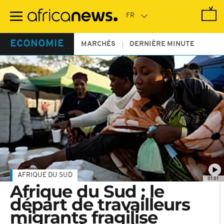
Passer
au
contenu
principal
ECONOMIE
MARCHÉS
DERNIÈRE MINUTE
AFRIQUE DU SUD
01:01
Afrique du Sud : le
départ de travailleurs
migrants fragilise