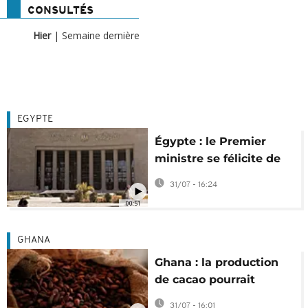
CONSULTÉS
Hier
|
Semaine dernière
EGYPTE
Égypte : le Premier
ministre se félicite de
l'approbation de
31/07 - 16:24
l'évaluation du FMI
00:51
GHANA
Ghana : la production
de cacao pourrait
chuter de 16 % en 2026-
31/07 - 16:01