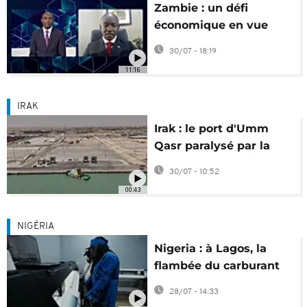
Zambie : un défi
économique en vue
pour le prochain
30/07 - 18:19
gouvernement
11:16
[Business Africa]
IRAK
Irak : le port d'Umm
Qasr paralysé par la
guerre entre les États-
30/07 - 10:52
Unis et l'Iran
00:43
NIGÉRIA
Nigeria : à Lagos, la
flambée du carburant
met à mal les petites
28/07 - 14:33
imprimeries