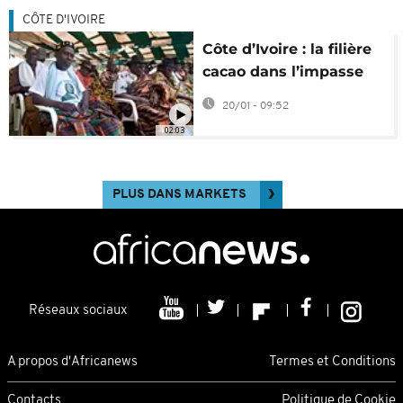
CÔTE D'IVOIRE
Côte d’Ivoire : la filière
cacao dans l’impasse
faute d'exportations
20/01 - 09:52
02:03
PLUS DANS MARKETS
Réseaux sociaux
A propos d'Africanews
Termes et Conditions
Contacts
Politique de Cookie