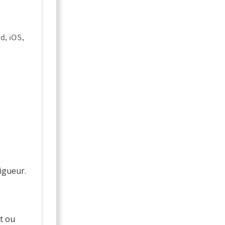
d, iOS,
igueur.
t ou