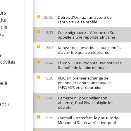
urs
Détroit d'Ormuz : un accord de
20:50
ital
réouverture se profile
t le
Crise migratoire : l’Afrique du Sud
18:33
au
appelle à une réponse africaine
Kenya : des pesticides soupçonnés
18:02
d'avoir tué quinze éléphants
e
ctivités
El Niño : l'ONU redoute une nouvelle
16:44
flambée de la faim mondiale
RDC: un premier échange de
16:20
pelé
prisonniers entre Kinshasa et
l'AFC/M23 en préparation
Cameroun : pour pallier son
15:45
absence, Paul Biya multiplie les
ant «
décrets
Football – transfert : le pari turc de
15:39
Mohamed Salah après Liverpool