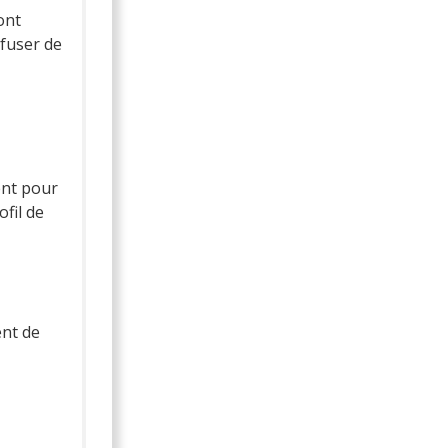
ont
efuser de
ent pour
ofil de
ent de