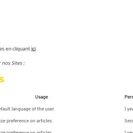
es en cliquant
ici
.
 nos Sites :
s
Usage
Per
ault language of the user.
1 ye
ze preference on articles.
Ses