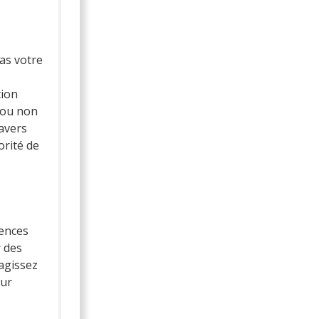
as votre
tion
n ou non
avers
orité de
rences
r des
agissez
our