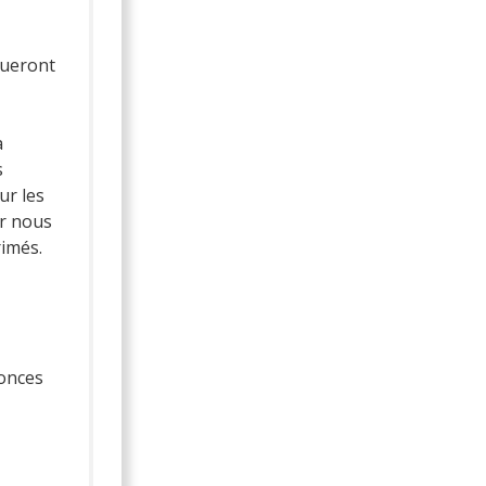
queront
a
s
ur les
ur nous
rimés.
nonces