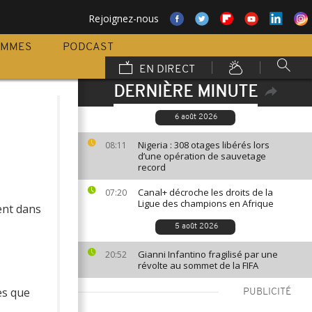
Rejoignez-nous
AMMES
PODCAST
EN DIRECT
DERNIÈRE MINUTE
6 août 2026
Nigeria : 308 otages libérés lors
08:11
d’une opération de sauvetage
record
Canal+ décroche les droits de la
07:20
Ligue des champions en Afrique
ent dans
5 août 2026
Gianni Infantino fragilisé par une
20:52
révolte au sommet de la FIFA
es que
PUBLICITÉ