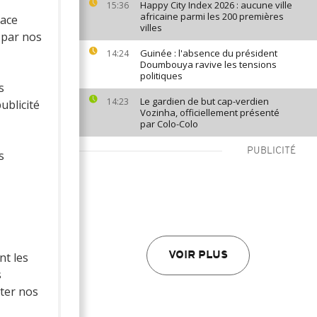
Happy City Index 2026 : aucune ville
15:36
africaine parmi les 200 premières
lace
villes
 par nos
Guinée : l'absence du président
14:24
Doumbouya ravive les tensions
politiques
s
Le gardien de but cap-verdien
14:23
blicité
Vozinha, officiellement présenté
par Colo-Colo
PUBLICITÉ
s
VOIR PLUS
nt les
s
iter nos