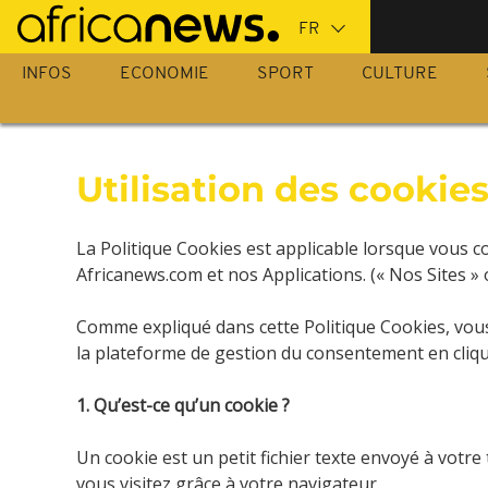
Passer
au
contenu
INFOS
ECONOMIE
SPORT
CULTURE
principal
Utilisation des cookie
La Politique Cookies est applicable lorsque vous c
Africanews.com et nos Applications. (« Nos Sites » 
Comme expliqué dans cette Politique Cookies, vou
la plateforme de gestion du consentement en cliq
1. Qu’est-ce qu’un cookie ?
Un cookie est un petit fichier texte envoyé à votre
vous visitez grâce à votre navigateur.