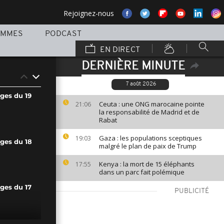
Rejoignez-nous
AMMES
PODCAST
EN DIRECT
DERNIÈRE MINUTE
7 août 2026
ges du 19
Ceuta : une ONG marocaine pointe
21:06
la responsabilité de Madrid et de
Rabat
Gaza : les populations sceptiques
19:03
ages du 18
malgré le plan de paix de Trump
Kenya : la mort de 15 éléphants
17:55
dans un parc fait polémique
ges du 17
PUBLICITÉ