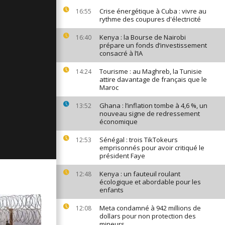
ages du 14
Crise énergétique à Cuba : vivre au
16:55
rythme des coupures d'électricité
Kenya : la Bourse de Nairobi
16:40
prépare un fonds d’investissement
consacré à l’IA
ges du 13
Tourisme : au Maghreb, la Tunisie
14:24
attire davantage de français que le
Maroc
ges du 12
Ghana : l’inflation tombe à 4,6 %, un
13:52
nouveau signe de redressement
économique
Sénégal : trois TikTokeurs
12:53
emprisonnés pour avoir critiqué le
président Faye
Kenya : un fauteuil roulant
12:48
écologique et abordable pour les
enfants
Meta condamné à 942 millions de
12:08
dollars pour non protection des
mineurs