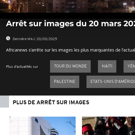
0
seconds
Arrêt sur images du 20 mars 20
of
0
seconds
Volume
0%
Dernière MAJ:
20/03/2025
Africanews s’arrête sur les images les plus marquantes de l’actual
TOUR DU MONDE
HAÏTI
YÉ
Plus d'actualités sur
PALESTINE
ETATS-UNIS D'AMÉRIQ
PLUS DE ARRÊT SUR IMAGES