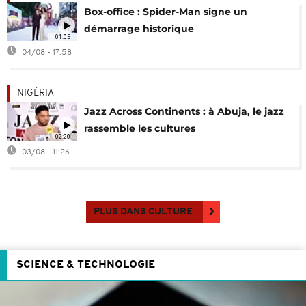
Box-office : Spider-Man signe un
démarrage historique
01:05
04/08 - 17:58
NIGÉRIA
Jazz Across Continents : à Abuja, le jazz
rassemble les cultures
02:20
03/08 - 11:26
PLUS DANS CULTURE
SCIENCE & TECHNOLOGIE