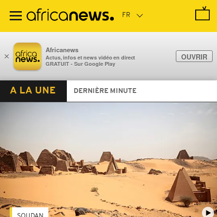
Passer
au
contenu
principal
Africanews
×
OUVRIR
Actus, infos et news vidéo en direct
GRATUIT - Sur Google Play
A LA UNE
DERNIÈRE MINUTE
SOUDAN