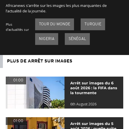
Africanews s’arrête sur les images les plus marquantes de
l’actualité de la journée.
TOUR DU MONDE
TURQUIE
Plus
d'actualités sur
NIGERIA
SÉNÉGAL
PLUS DE ARRÊT SUR IMAGES
01:00
Arrêt sur images du 6
août 2026 : la FIFA dans
la tourmente
6th August 2026
01:00
Arrêt sur images du 5
août 2026 : quelle suite