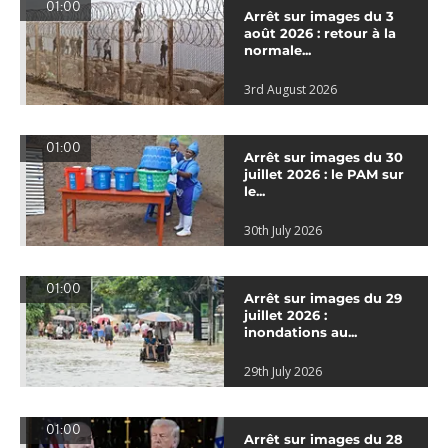
01:00
Arrêt sur images du 3
août 2026 : retour à la
normale...
3rd August 2026
01:00
Arrêt sur images du 30
juillet 2026 : le PAM sur
le...
30th July 2026
01:00
Arrêt sur images du 29
juillet 2026 :
inondations au...
29th July 2026
01:00
Arrêt sur images du 28