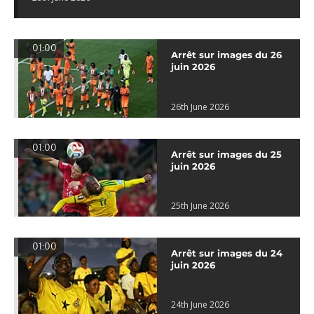
01:00
Arrêt sur images du 26
juin 2026
26th June 2026
01:00
Arrêt sur images du 25
juin 2026
25th June 2026
01:00
Arrêt sur images du 24
juin 2026
24th June 2026