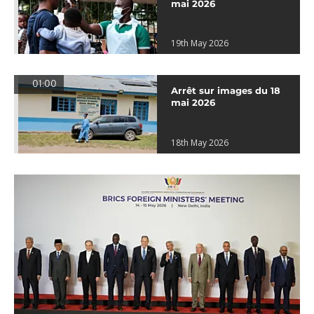
mai 2026
19th May 2026
01:00
Arrêt sur images du 18
mai 2026
18th May 2026