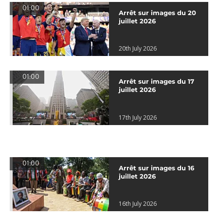
01:00
Arrêt sur images du 20
juillet 2026
20th July 2026
01:00
Arrêt sur images du 17
juillet 2026
17th July 2026
01:00
Arrêt sur images du 16
juillet 2026
16th July 2026