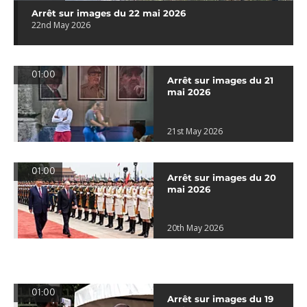
Arrêt sur images du 22 mai 2026
22nd May 2026
01:00
Arrêt sur images du 21
mai 2026
21st May 2026
01:00
Arrêt sur images du 20
mai 2026
20th May 2026
01:00
Arrêt sur images du 19