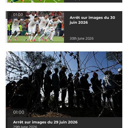
01:00
Arrêt sur images du 30
juin 2026
30th June 2026
01:00
Arrêt sur images du 29 juin 2026
29th June 2026