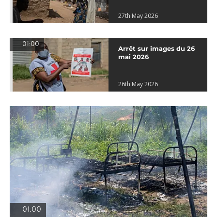
27th May 2026
01:00
Arrêt sur images du 26
mai 2026
26th May 2026
01:00