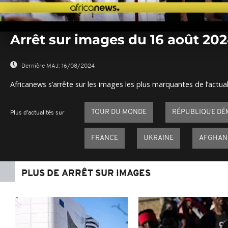
0
seconds
Arrêt sur images du 16 août 20
of
0
seconds
Volume
0%
Dernière MAJ:
16/08/2024
Africanews s’arrête sur les images les plus marquantes de l’actual
TOUR DU MONDE
RÉPUBLIQUE DÉ
Plus d'actualités sur
FRANCE
UKRAINE
AFGHAN
PLUS DE ARRÊT SUR IMAGES