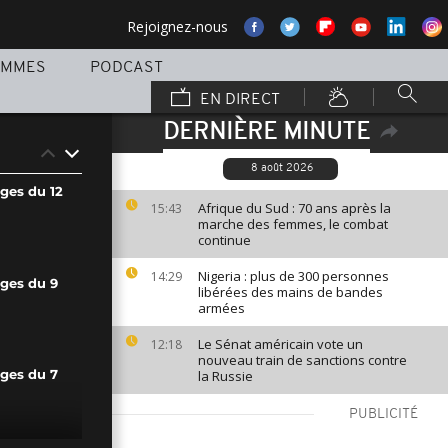
Rejoignez-nous
AMMES
PODCAST
EN DIRECT
DERNIÈRE MINUTE
8 août 2026
ges du 12
Afrique du Sud : 70 ans après la
15:43
marche des femmes, le combat
continue
Nigeria : plus de 300 personnes
14:29
ages du 9
libérées des mains de bandes
armées
Le Sénat américain vote un
12:18
nouveau train de sanctions contre
la Russie
ages du 7
PUBLICITÉ