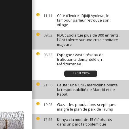
ages du 5
Côte d'Ivoire : Djidji Ayokwe, le
11:11
tambour parleur retrouve son
village
ages du 2
RDC : Ebola tue plus de 300 enfants,
09:52
l'ONU alerte sur une crise sanitaire
majeure
Espagne : vaste réseau de
08:33
ges du 1er
trafiquants démantelé en
Méditerranée
7 août 2026
Ceuta : une ONG marocaine pointe
21:06
la responsabilité de Madrid et de
Rabat
Gaza : les populations sceptiques
19:03
malgré le plan de paix de Trump
Kenya : la mort de 15 éléphants
17:55
dans un parc fait polémique