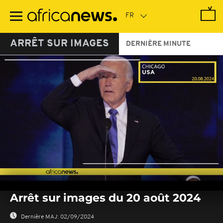
Passer
au
contenu
principal
ARRÊT SUR IMAGES
DERNIÈRE MINUTE
0
seconds
Arrêt sur images du 20 août 2024
of
0
seconds
Dernière MAJ:
02/09/2024