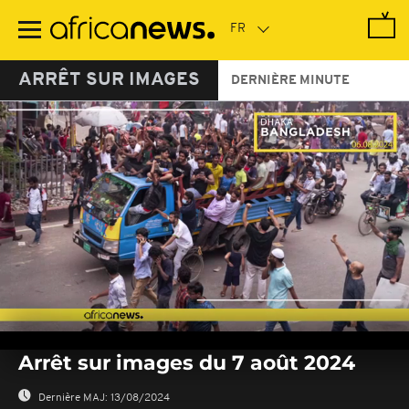
Passer
au
contenu
principal
ARRÊT SUR IMAGES
DERNIÈRE MINUTE
0
seconds
Arrêt sur images du 7 août 2024
of
0
seconds
Dernière MAJ:
13/08/2024