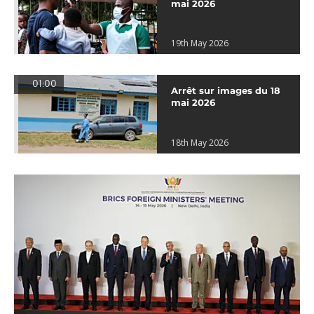
mai 2026
19th May 2026
01:00
Arrêt sur images du 18
mai 2026
18th May 2026