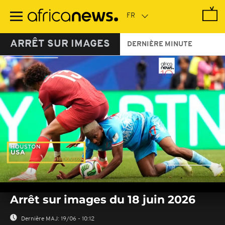
Passer
au
contenu
principal
ARRÊT SUR IMAGES
DERNIÈRE MINUTE
0
seconds
Arrêt sur images du 18 juin 2026
of
0
seconds
Dernière MAJ:
19/06 - 10:12