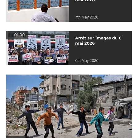
7th May 2026
01:00
Arrêt sur images du 6
mai 2026
6th May 2026