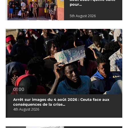
pour...
5th August 2026
01:00
Arrêt sur images du 4 août 2026 : Ceuta face aux
conséquences de la crise...
4th August 2026