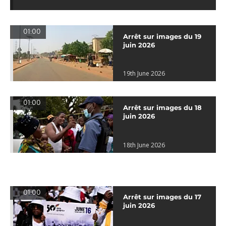
01:00
Arrêt sur images du 19
juin 2026
19th June 2026
01:00
Arrêt sur images du 18
juin 2026
18th June 2026
01:00
Arrêt sur images du 17
juin 2026