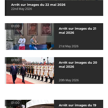
Arrêt sur images du 22 mai 2026
22nd May 2026
01:00
Arrêt sur images du 21
mai 2026
21st May 2026
01:00
Arrêt sur images du 20
mai 2026
20th May 2026
01:00
Arrêt sur images du 19