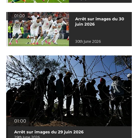
01:00
Arrêt sur images du 30
juin 2026
30th June 2026
01:00
Arrêt sur images du 29 juin 2026
29th June 2026