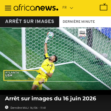
Passer
au
contenu
principal
ARRÊT SUR IMAGES
DERNIÈRE MINUTE
0
seconds
Arrêt sur images du 16 juin 2026
of
0
seconds
Dernière MAJ:
16/06 - 11:41