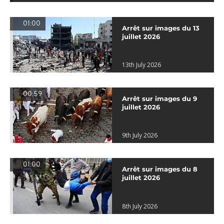
01:00
Arrêt sur images du 13
juillet 2026
13th July 2026
00:59
Arrêt sur images du 9
juillet 2026
9th July 2026
01:00
Arrêt sur images du 8
juillet 2026
8th July 2026