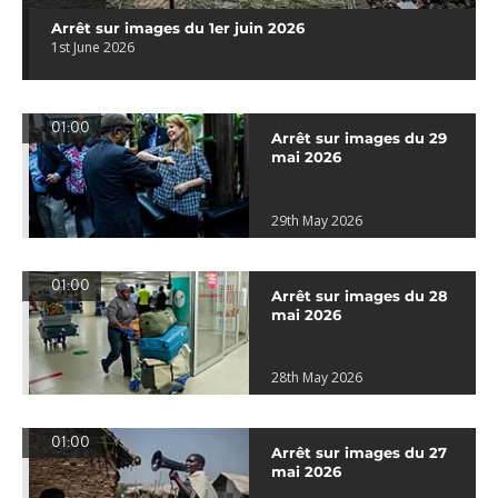
Arrêt sur images du 1er juin 2026
1st June 2026
01:00
Arrêt sur images du 29
mai 2026
29th May 2026
01:00
Arrêt sur images du 28
mai 2026
28th May 2026
01:00
Arrêt sur images du 27
mai 2026