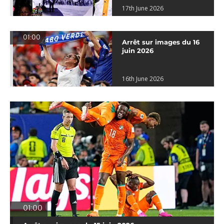
17th June 2026
01:00
Arrêt sur images du 16
juin 2026
16th June 2026
01:00