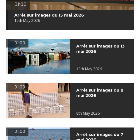
01:00
Arrêt sur images du 15 mai 2026
15th May 2026
01:00
Arrêt sur images du 13
mai 2026
13th May 2026
01:00
Arrêt sur images du 8
mai 2026
8th May 2026
01:00
Arrêt sur images du 7
mai 2026