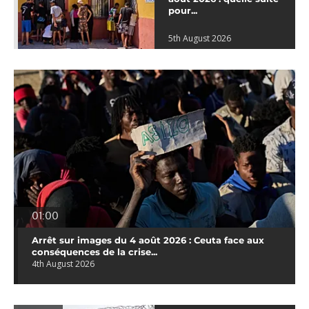
pour...
5th August 2026
01:00
Arrêt sur images du 4 août 2026 : Ceuta face aux
conséquences de la crise...
4th August 2026