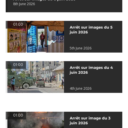
8th June 2026
01:00
Arrêt sur images du 5
juin 2026
5th June 2026
01:00
Arrêt sur images du 4
juin 2026
4th June 2026
01:00
Arrêt sur image du 3
juin 2026