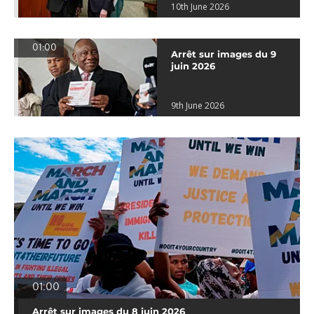
10th June 2026
01:00
Arrêt sur images du 9
juin 2026
9th June 2026
01:00
Arrêt sur images du 8 juin 2026