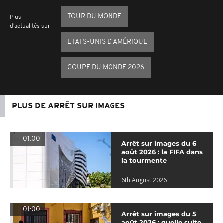
TOUR DU MONDE
Plus
d'actualités sur
ETATS-UNIS D'AMÉRIQUE
COUPE DU MONDE 2026
PLUS DE ARRÊT SUR IMAGES
01:00
Arrêt sur images du 6
août 2026 : la FIFA dans
la tourmente
6th August 2026
01:00
Arrêt sur images du 5
août 2026 : quelle suite