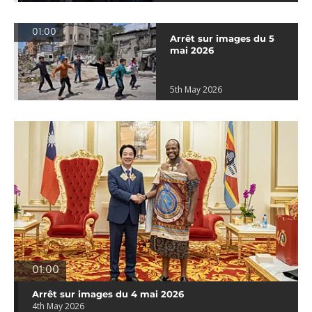
01:00
Arrêt sur images du 5
mai 2026
5th May 2026
01:00
Arrêt sur images du 4 mai 2026
4th May 2026