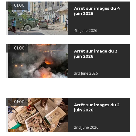
01:00
Arrêt sur images du 4
juin 2026
4th June 2026
01:00
Arrêt sur image du 3
juin 2026
3rd June 2026
01:00
Arrêt sur images du 2
juin 2026
2nd June 2026