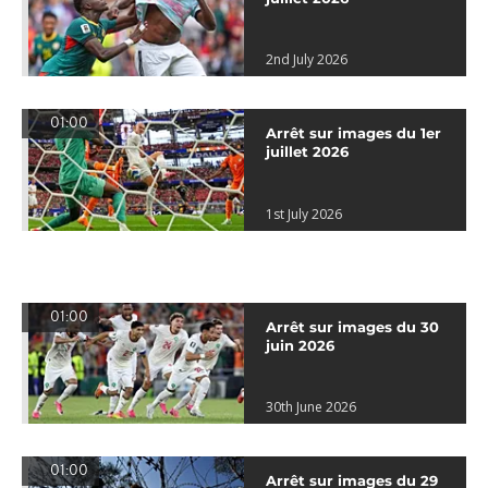
2nd July 2026
01:00
Arrêt sur images du 1er
juillet 2026
1st July 2026
01:00
Arrêt sur images du 30
juin 2026
30th June 2026
01:00
Arrêt sur images du 29