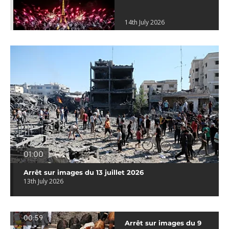
14th July 2026
01:00
Arrêt sur images du 13 juillet 2026
13th July 2026
00:59
Arrêt sur images du 9