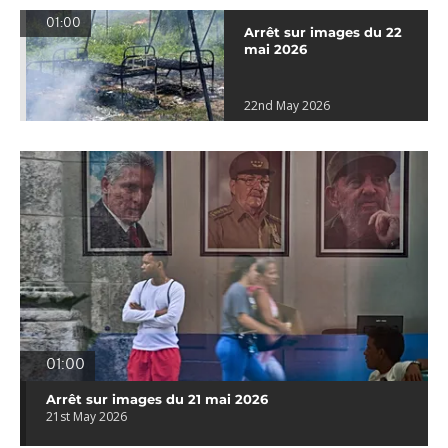
01:00
Arrêt sur images du 22
mai 2026
22nd May 2026
01:00
Arrêt sur images du 21 mai 2026
21st May 2026