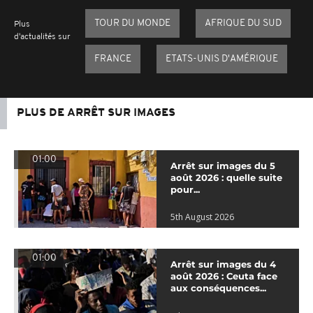
TOUR DU MONDE
AFRIQUE DU SUD
Plus
d'actualités sur
FRANCE
ETATS-UNIS D'AMÉRIQUE
PLUS DE ARRÊT SUR IMAGES
01:00
Arrêt sur images du 5
août 2026 : quelle suite
pour...
5th August 2026
01:00
Arrêt sur images du 4
août 2026 : Ceuta face
aux conséquences...