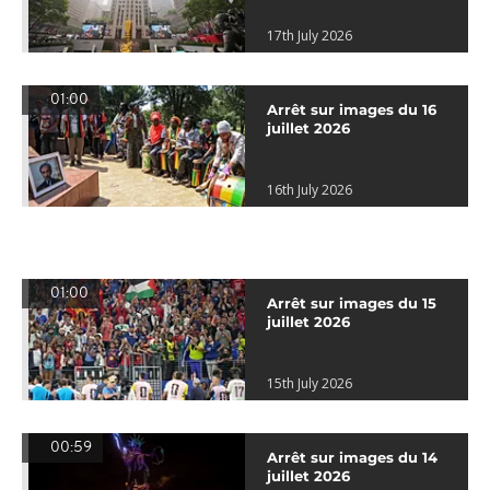
17th July 2026
01:00
Arrêt sur images du 16
juillet 2026
16th July 2026
01:00
Arrêt sur images du 15
juillet 2026
15th July 2026
00:59
Arrêt sur images du 14
juillet 2026