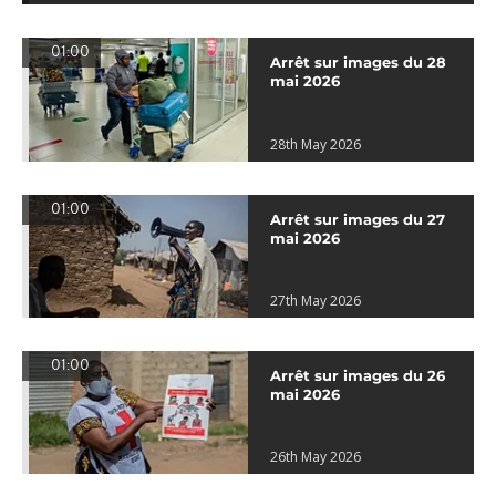
01:00
Arrêt sur images du 28
mai 2026
28th May 2026
01:00
Arrêt sur images du 27
mai 2026
27th May 2026
01:00
Arrêt sur images du 26
mai 2026
26th May 2026