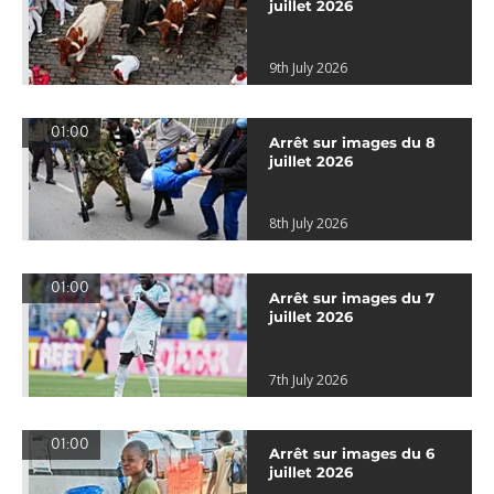
juillet 2026
9th July 2026
01:00
Arrêt sur images du 8
juillet 2026
8th July 2026
01:00
Arrêt sur images du 7
juillet 2026
7th July 2026
01:00
Arrêt sur images du 6
juillet 2026