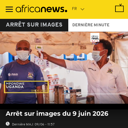
Passer
au
contenu
principal
ARRÊT SUR IMAGES
DERNIÈRE MINUTE
0
seconds
Arrêt sur images du 9 juin 2026
of
0
seconds
Dernière MAJ:
09/06 - 11:57