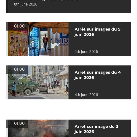
8th June 2026
01:00
Arrêt sur images du 5
juin 2026
5th June 2026
01:00
Arrêt sur images du 4
juin 2026
4th June 2026
01:00
Arrêt sur image du 3
juin 2026