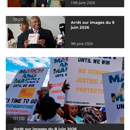
10th June 2026
01:00
Arrêt sur images du 9
juin 2026
9th June 2026
01:00
Arrêt sur images du 8 juin 2026