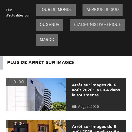
TOUR DU MONDE
AFRIQUE DU SUD
Plus
d'actualités sur
OUGANDA
ETATS-UNIS D'AMÉRIQUE
MAROC
PLUS DE ARRÊT SUR IMAGES
01:00
Arrêt sur images du 6
août 2026 : la FIFA dans
la tourmente
6th August 2026
01:00
Arrêt sur images du 5
août 2026 : quelle suite