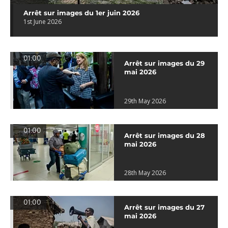
Arrêt sur images du 1er juin 2026
1st June 2026
01:00
Arrêt sur images du 29
mai 2026
29th May 2026
01:00
Arrêt sur images du 28
mai 2026
28th May 2026
01:00
Arrêt sur images du 27
mai 2026