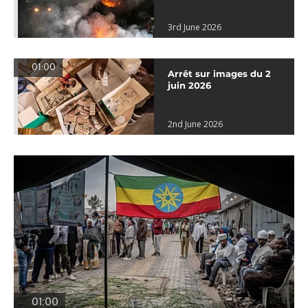
3rd June 2026
01:00
Arrêt sur images du 2
juin 2026
2nd June 2026
01:00