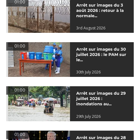
01:00
Arrêt sur images du 3
août 2026 : retour à la
normale...
3rd August 2026
01:00
Arrêt sur images du 30
juillet 2026 : le PAM sur
le...
30th July 2026
01:00
Arrêt sur images du 29
juillet 2026 :
inondations au...
29th July 2026
01:00
Arrêt sur images du 28