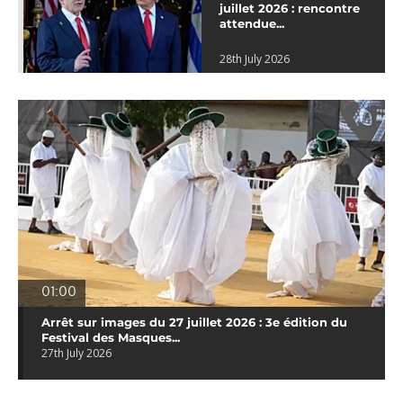
juillet 2026 : rencontre
attendue...
28th July 2026
01:00
Arrêt sur images du 27 juillet 2026 : 3e édition du
Festival des Masques...
27th July 2026