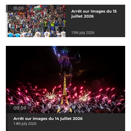
01:00
Arrêt sur images du 15
juillet 2026
15th July 2026
00:59
Arrêt sur images du 14 juillet 2026
14th July 2026