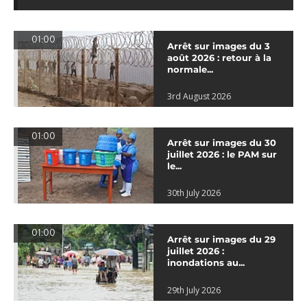
01:00
Arrêt sur images du 3
août 2026 : retour à la
normale...
3rd August 2026
01:00
Arrêt sur images du 30
juillet 2026 : le PAM sur
le...
30th July 2026
01:00
Arrêt sur images du 29
juillet 2026 :
inondations au...
29th July 2026