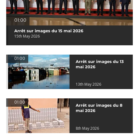
01:00
Arrêt sur images du 15 mai 2026
15th May 2026
01:00
Arrêt sur images du 13
mai 2026
13th May 2026
01:00
Arrêt sur images du 8
mai 2026
8th May 2026