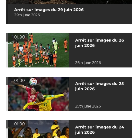
Arrêt sur images du 29 juin 2026
29th June 2026
01:00
Arrêt sur images du 26
juin 2026
26th June 2026
01:00
Arrêt sur images du 25
juin 2026
25th June 2026
01:00
Arrêt sur images du 24
juin 2026