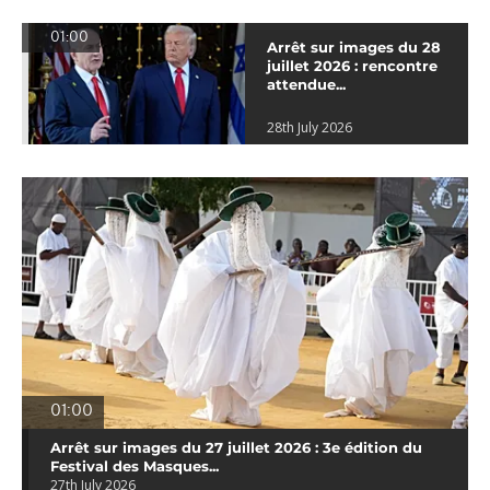
01:00
Arrêt sur images du 28
juillet 2026 : rencontre
attendue...
28th July 2026
01:00
Arrêt sur images du 27 juillet 2026 : 3e édition du
Festival des Masques...
27th July 2026