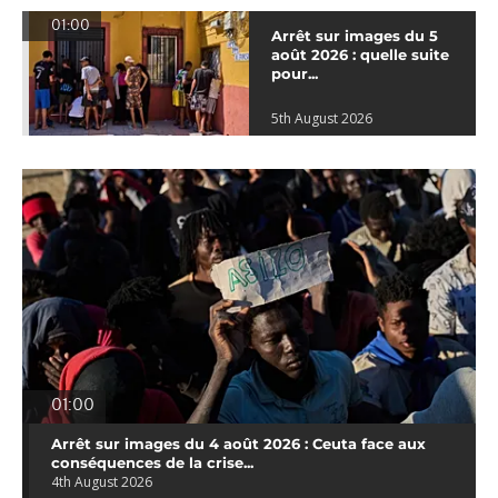
01:00
Arrêt sur images du 5
août 2026 : quelle suite
pour...
5th August 2026
01:00
Arrêt sur images du 4 août 2026 : Ceuta face aux
conséquences de la crise...
4th August 2026