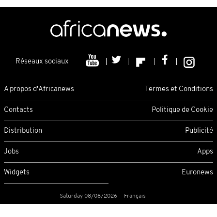
Réseaux sociaux
A propos d'Africanews
Termes et Conditions
Contacts
Politique de Cookie
Distribution
Publicité
Jobs
Apps
Widgets
Euronews
Saturday 08/08/2026