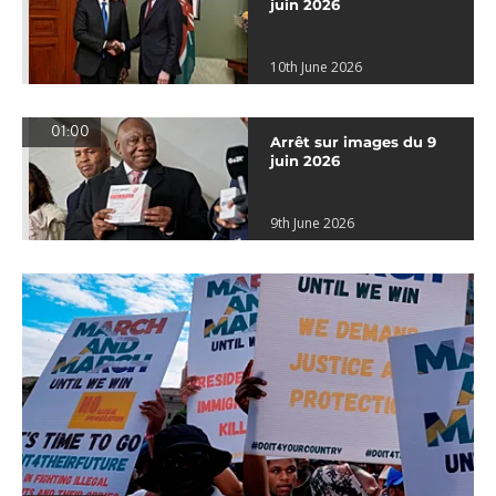
juin 2026
10th June 2026
01:00
Arrêt sur images du 9
juin 2026
9th June 2026