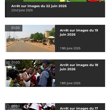
Arrêt sur images du 22 juin 2026
22nd June 2026
01:00
Arrêt sur images du 19
juin 2026
19th June 2026
01:00
Arrêt sur images du 18
juin 2026
18th June 2026
01:00
Arrêt sur images du 17