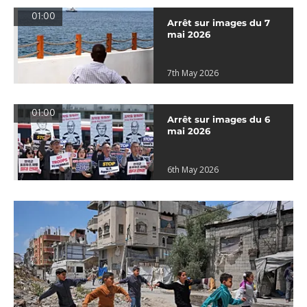
01:00
Arrêt sur images du 7
mai 2026
7th May 2026
01:00
Arrêt sur images du 6
mai 2026
6th May 2026