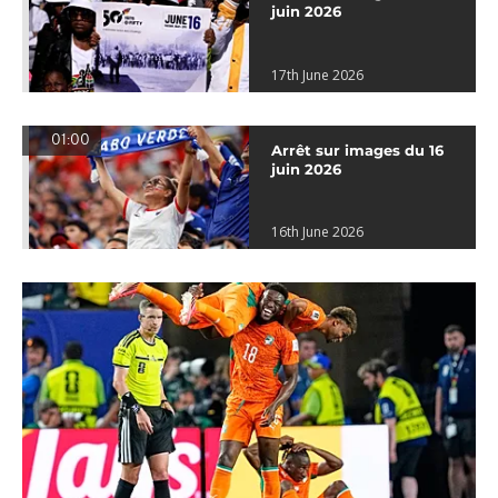
juin 2026
17th June 2026
01:00
Arrêt sur images du 16
juin 2026
16th June 2026