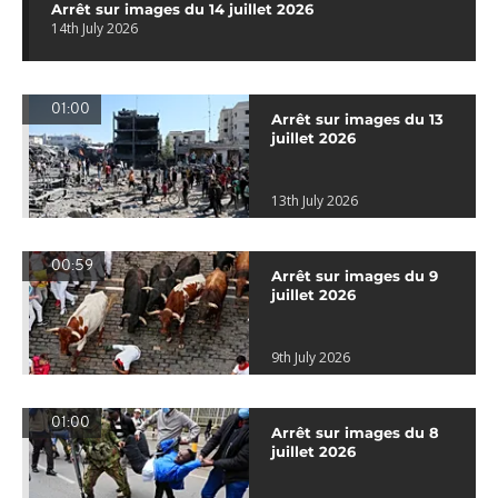
Arrêt sur images du 14 juillet 2026
14th July 2026
01:00
Arrêt sur images du 13
juillet 2026
13th July 2026
00:59
Arrêt sur images du 9
juillet 2026
9th July 2026
01:00
Arrêt sur images du 8
juillet 2026