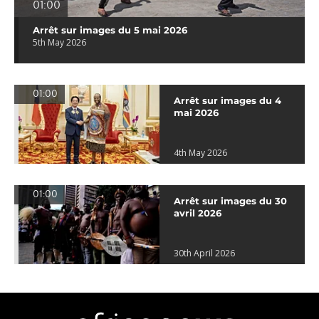
01:00
Arrêt sur images du 5 mai 2026
5th May 2026
01:00
Arrêt sur images du 4
mai 2026
4th May 2026
01:00
Arrêt sur images du 30
avril 2026
30th April 2026