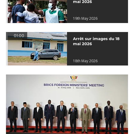
mai 2026
19th May 2026
01:00
Arrêt sur images du 18
mai 2026
18th May 2026