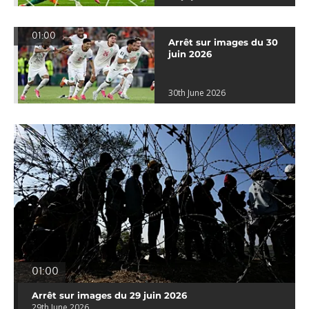
01:00
Arrêt sur images du 30
juin 2026
30th June 2026
01:00
Arrêt sur images du 29 juin 2026
29th June 2026