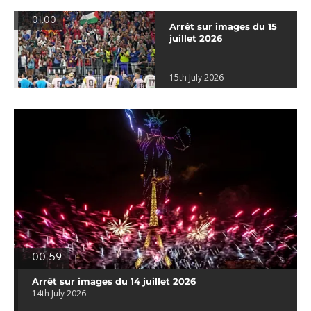
01:00
Arrêt sur images du 15
juillet 2026
15th July 2026
00:59
Arrêt sur images du 14 juillet 2026
14th July 2026