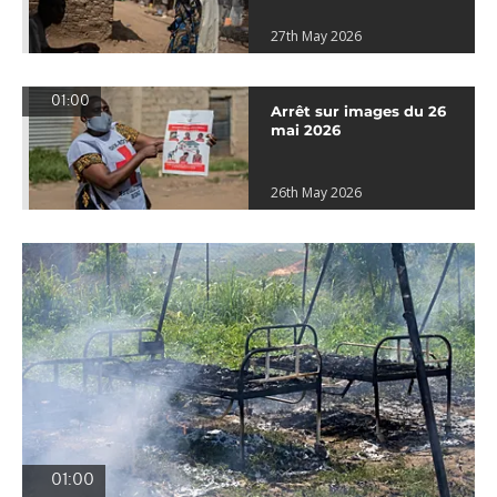
27th May 2026
01:00
Arrêt sur images du 26
mai 2026
26th May 2026
01:00