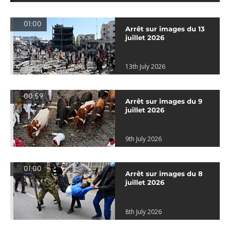
01:00
Arrêt sur images du 13
juillet 2026
13th July 2026
00:59
Arrêt sur images du 9
juillet 2026
9th July 2026
01:00
Arrêt sur images du 8
juillet 2026
8th July 2026