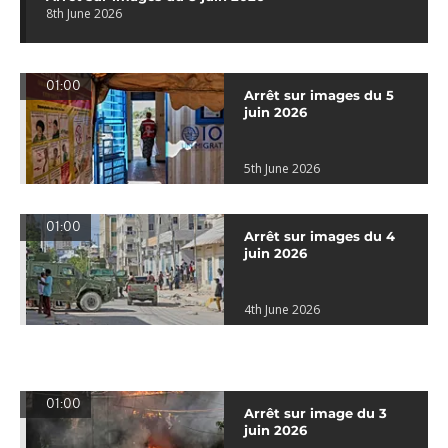
8th June 2026
01:00
Arrêt sur images du 5
juin 2026
5th June 2026
01:00
Arrêt sur images du 4
juin 2026
4th June 2026
01:00
Arrêt sur image du 3
juin 2026