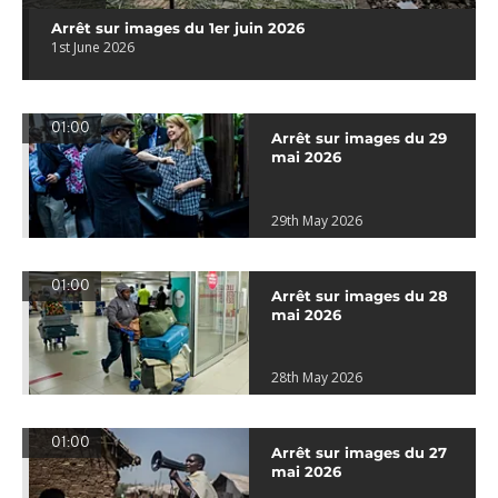
Arrêt sur images du 1er juin 2026
1st June 2026
01:00
Arrêt sur images du 29
mai 2026
29th May 2026
01:00
Arrêt sur images du 28
mai 2026
28th May 2026
01:00
Arrêt sur images du 27
mai 2026