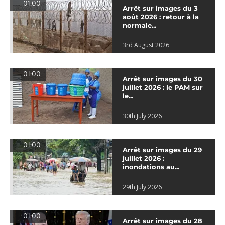
01:00
Arrêt sur images du 3
août 2026 : retour à la
normale...
3rd August 2026
01:00
Arrêt sur images du 30
juillet 2026 : le PAM sur
le...
30th July 2026
01:00
Arrêt sur images du 29
juillet 2026 :
inondations au...
29th July 2026
01:00
Arrêt sur images du 28