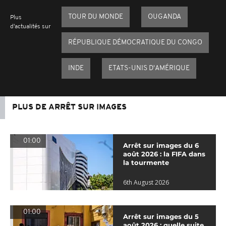
TOUR DU MONDE
OUGANDA
Plus
d'actualités sur
RÉPUBLIQUE DÉMOCRATIQUE DU CONGO
INDE
ETATS-UNIS D'AMÉRIQUE
PLUS DE ARRÊT SUR IMAGES
01:00
Arrêt sur images du 6
août 2026 : la FIFA dans
la tourmente
6th August 2026
01:00
Arrêt sur images du 5
août 2026 : quelle suite