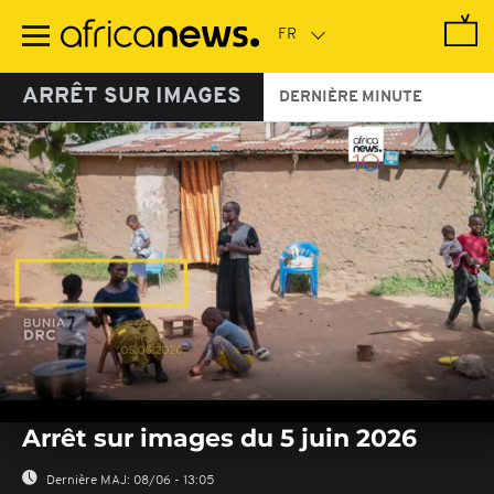
Passer
au
contenu
principal
ARRÊT SUR IMAGES
DERNIÈRE MINUTE
0
seconds
Arrêt sur images du 5 juin 2026
of
0
seconds
Dernière MAJ:
08/06 - 13:05