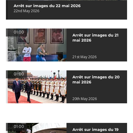
Arrêt sur images du 22 mai 2026
22nd May 2026
01:00
Arrêt sur images du 21
mai 2026
21st May 2026
01:00
Arrêt sur images du 20
mai 2026
20th May 2026
01:00
Arrêt sur images du 19