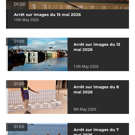
01:00
Arrêt sur images du 15 mai 2026
15th May 2026
01:00
Arrêt sur images du 13
mai 2026
13th May 2026
01:00
Arrêt sur images du 8
mai 2026
8th May 2026
01:00
Arrêt sur images du 7
mai 2026