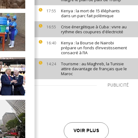
Kenya : la mort de 15 éléphants
17:55
dans un parc fait polémique
Crise énergétique à Cuba : vivre au
16:55
rythme des coupures d'électricité
Kenya : la Bourse de Nairobi
16:40
prépare un fonds d’investissement
consacré à l’IA
Tourisme : au Maghreb, la Tunisie
14:24
attire davantage de français que le
Maroc
PUBLICITÉ
VOIR PLUS