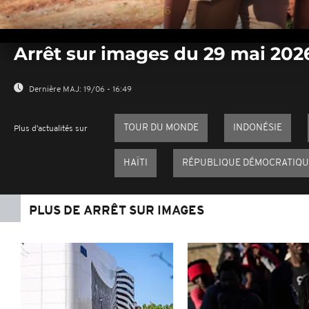
0
seconds
Arrêt sur images du 29 mai 202
of
0
seconds
Volume
0%
Dernière MAJ:
19/06 - 16:49
TOUR DU MONDE
INDONÉSIE
Plus d'actualités sur
HAÏTI
RÉPUBLIQUE DÉMOCRATIQU
PLUS DE ARRÊT SUR IMAGES