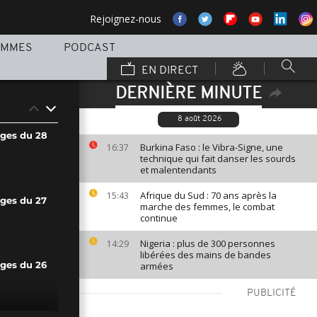
Rejoignez-nous
AMMES
PODCAST
EN DIRECT
DERNIÈRE MINUTE
8 août 2026
ages du 28
Burkina Faso : le Vibra-Signe, une
16:37
technique qui fait danser les sourds
et malentendants
Afrique du Sud : 70 ans après la
15:43
ages du 27
marche des femmes, le combat
continue
Nigeria : plus de 300 personnes
14:29
libérées des mains de bandes
armées
ages du 26
PUBLICITÉ