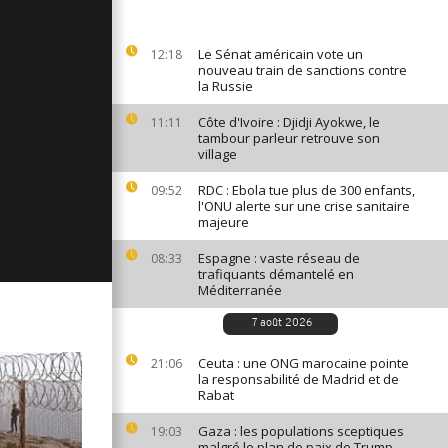
ages du 22
Le Sénat américain vote un
12:18
nouveau train de sanctions contre
la Russie
ges du 21
Côte d'Ivoire : Djidji Ayokwe, le
11:11
tambour parleur retrouve son
village
RDC : Ebola tue plus de 300 enfants,
09:52
ages du 20
l'ONU alerte sur une crise sanitaire
majeure
Espagne : vaste réseau de
08:33
trafiquants démantelé en
Méditerranée
7 août 2026
Ceuta : une ONG marocaine pointe
21:06
la responsabilité de Madrid et de
Rabat
Gaza : les populations sceptiques
19:03
malgré le plan de paix de Trump