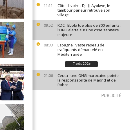
Côte d'Ivoire : Djidji Ayokwe, le
11:11
tambour parleur retrouve son
village
RDC : Ebola tue plus de 300 enfants,
09:52
l'ONU alerte sur une crise sanitaire
majeure
Espagne : vaste réseau de
08:33
trafiquants démantelé en
Méditerranée
7 août 2026
Ceuta : une ONG marocaine pointe
21:06
la responsabilité de Madrid et de
Rabat
PUBLICITÉ