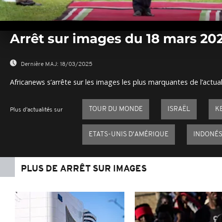
0
seconds
Arrêt sur images du 18 mars 20
of
0
seconds
Volume
0%
Dernière MAJ:
18/03/2025
Africanews s’arrête sur les images les plus marquantes de l’actual
TOUR DU MONDE
ISRAËL
K
Plus d'actualités sur
ETATS-UNIS D'AMÉRIQUE
INDONÉS
PLUS DE ARRÊT SUR IMAGES