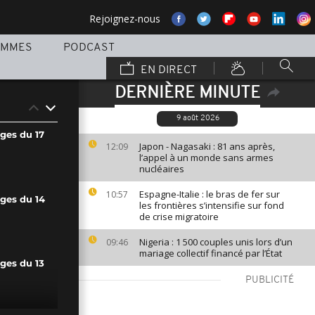
Rejoignez-nous
AMMES
PODCAST
EN DIRECT
DERNIÈRE MINUTE
9 août 2026
ges du 17
Japon - Nagasaki : 81 ans après,
12:09
l’appel à un monde sans armes
nucléaires
Espagne-Italie : le bras de fer sur
10:57
ages du 14
les frontières s’intensifie sur fond
de crise migratoire
Nigeria : 1 500 couples unis lors d’un
09:46
mariage collectif financé par l’État
ges du 13
PUBLICITÉ