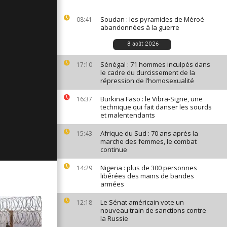
ges du 12
Soudan : les pyramides de Méroé
08:41
abandonnées à la guerre
8 août 2026
ges du 11
Sénégal : 71 hommes inculpés dans
17:10
le cadre du durcissement de la
répression de l’homosexualité
Burkina Faso : le Vibra-Signe, une
16:37
ages du 10
technique qui fait danser les sourds
et malentendants
Afrique du Sud : 70 ans après la
15:43
marche des femmes, le combat
continue
Nigeria : plus de 300 personnes
14:29
libérées des mains de bandes
armées
Le Sénat américain vote un
12:18
nouveau train de sanctions contre
la Russie