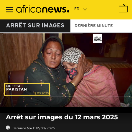
Passer
au
contenu
principal
ARRÊT SUR IMAGES
DERNIÈRE MINUTE
0
seconds
Arrêt sur images du 12 mars 2025
of
0
seconds
Dernière MAJ:
12/03/2025