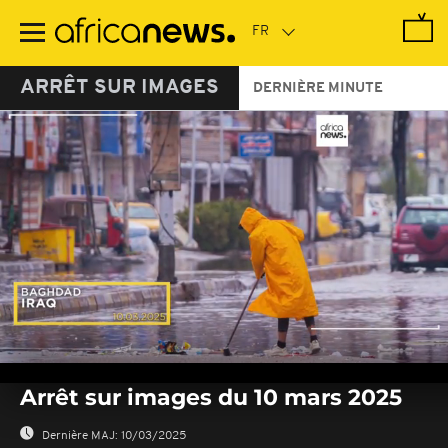
Passer
au
contenu
principal
ARRÊT SUR IMAGES
DERNIÈRE MINUTE
0
seconds
Arrêt sur images du 10 mars 2025
of
0
seconds
Dernière MAJ:
10/03/2025