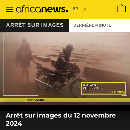
Passer
au
contenu
principal
ARRÊT SUR IMAGES
DERNIÈRE MINUTE
0
seconds
Arrêt sur images du 12 novembre
of
0
2024
seconds