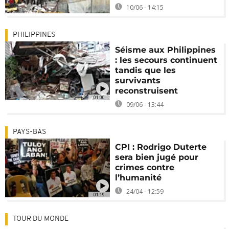
10/06 - 14:15
PHILIPPINES
Séisme aux Philippines
: les secours continuent
tandis que les
survivants
reconstruisent
01:00
09/06 - 13:44
PAYS-BAS
CPI : Rodrigo Duterte
sera bien jugé pour
crimes contre
l’humanité
24/04 - 12:59
01:19
TOUR DU MONDE