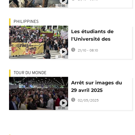
maisons
01:00
PHILIPPINES
Les étudiants de
l'Université des
Philippines protestent
21/10 - 08:10
contre les coupes
01:00
budgétaires
TOUR DU MONDE
Arrêt sur images du
29 avril 2025
02/05/2025
01:00