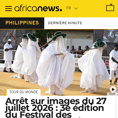
Passer
au
contenu
principal
PHILIPPINES
DERNIÈRE MINUTE
TOUR DU MONDE
01:00
Arrêt sur images du 27
juillet 2026 : 3e édition
du Festival des