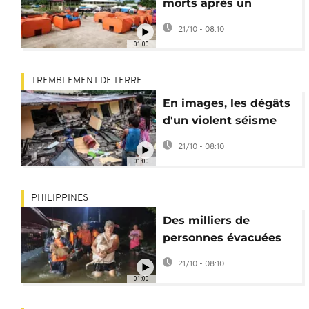
morts après un
puissant tremblement
21/10 - 08:10
de terre aux
01:00
Philippines centrales
TREMBLEMENT DE TERRE
En images, les dégâts
d'un violent séisme
aux Philippines
21/10 - 08:10
01:00
PHILIPPINES
Des milliers de
personnes évacuées
alors que le typhon
21/10 - 08:10
Bualoi déclenche des
01:00
alertes aux
inondations et