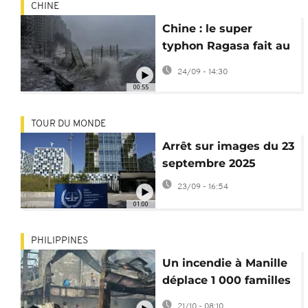
CHINE
glissements de terrain
Chine : le super
typhon Ragasa fait au
moins 14 morts
24/09 - 14:30
00:55
TOUR DU MONDE
Arrêt sur images du 23
septembre 2025
23/09 - 16:54
01:00
PHILIPPINES
Un incendie à Manille
déplace 1 000 familles
et détruit plusieurs
21/10 - 08:10