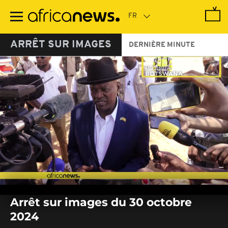
Passer
au
contenu
principal
ARRÊT SUR IMAGES
DERNIÈRE MINUTE
0
seconds
Arrêt sur images du 30 octobre
of
0
2024
seconds