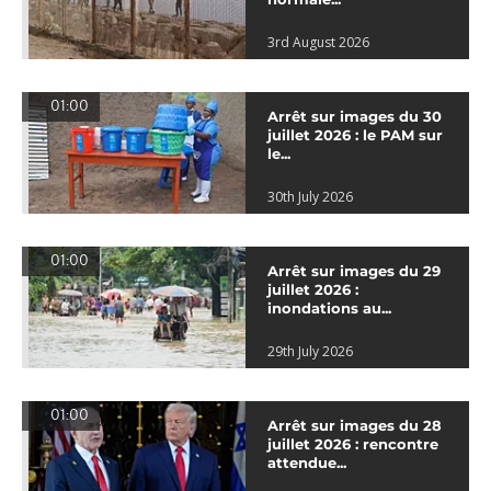
3rd August 2026
01:00
Arrêt sur images du 30
juillet 2026 : le PAM sur
le...
30th July 2026
01:00
Arrêt sur images du 29
juillet 2026 :
inondations au...
29th July 2026
01:00
Arrêt sur images du 28
juillet 2026 : rencontre
attendue...