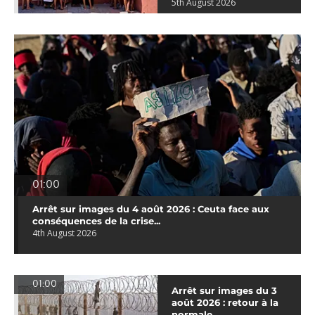
5th August 2026
01:00
Arrêt sur images du 4 août 2026 : Ceuta face aux
conséquences de la crise...
4th August 2026
01:00
Arrêt sur images du 3
août 2026 : retour à la
normale...