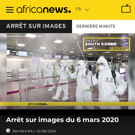
Passer
au
contenu
principal
ARRÊT SUR IMAGES
DERNIÈRE MINUTE
0
seconds
Arrêt sur images du 6 mars 2020
of
0
seconds
Dernière MAJ:
13/08/2024