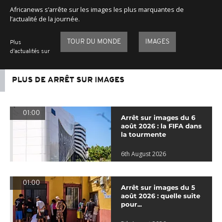
Africanews s’arrête sur les images les plus marquantes de
l’actualité de la journée.
TOUR DU MONDE
IMAGES
Plus
d'actualités sur
PLUS DE ARRÊT SUR IMAGES
01:00
Arrêt sur images du 6
août 2026 : la FIFA dans
la tourmente
6th August 2026
01:00
Arrêt sur images du 5
août 2026 : quelle suite
pour...