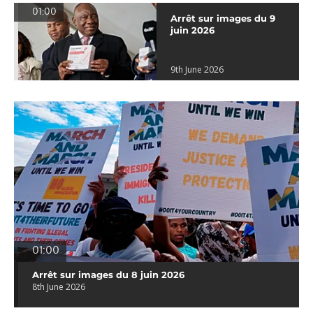
01:00
Arrêt sur images du 9
juin 2026
9th June 2026
01:00
Arrêt sur images du 8 juin 2026
8th June 2026