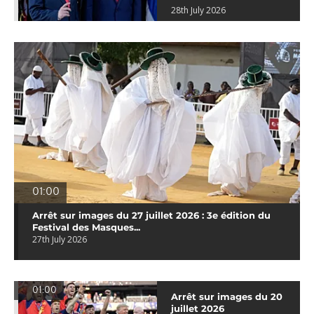
28th July 2026
01:00
Arrêt sur images du 27 juillet 2026 : 3e édition du
Festival des Masques...
27th July 2026
01:00
Arrêt sur images du 20
juillet 2026