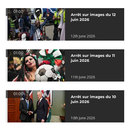
01:00
Arrêt sur images du 12
juin 2026
12th June 2026
01:00
Arrêt sur images du 11
juin 2026
11th June 2026
01:00
Arrêt sur images du 10
juin 2026
10th June 2026