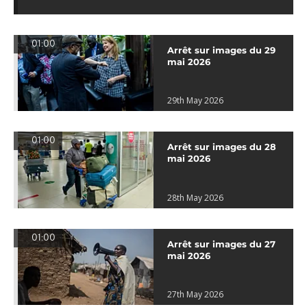
01:00
Arrêt sur images du 29
mai 2026
29th May 2026
01:00
Arrêt sur images du 28
mai 2026
28th May 2026
01:00
Arrêt sur images du 27
mai 2026
27th May 2026