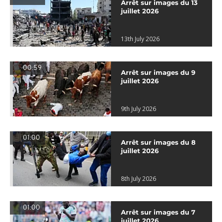
Arrêt sur images du 13
juillet 2026
13th July 2026
00:59
Arrêt sur images du 9
juillet 2026
9th July 2026
01:00
Arrêt sur images du 8
juillet 2026
8th July 2026
01:00
Arrêt sur images du 7
juillet 2026