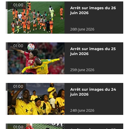
01:00
Arrêt sur images du 26
juin 2026
26th June 2026
01:00
Arrêt sur images du 25
juin 2026
25th June 2026
01:00
Arrêt sur images du 24
juin 2026
24th June 2026
01:00