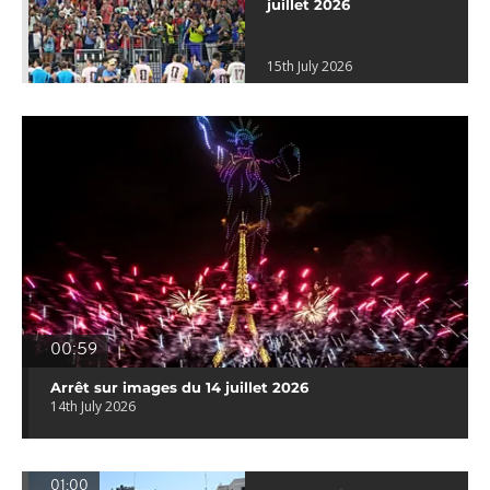
juillet 2026
15th July 2026
00:59
Arrêt sur images du 14 juillet 2026
14th July 2026
01:00