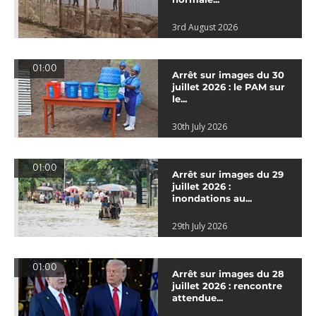
3rd August 2026
01:00
Arrêt sur images du 30
juillet 2026 : le PAM sur
le...
30th July 2026
01:00
Arrêt sur images du 29
juillet 2026 :
inondations au...
29th July 2026
01:00
Arrêt sur images du 28
juillet 2026 : rencontre
attendue...