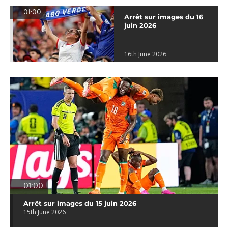
01:00
Arrêt sur images du 16
juin 2026
16th June 2026
01:00
Arrêt sur images du 15 juin 2026
15th June 2026