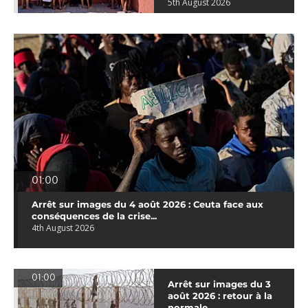
5th August 2026
01:00
Arrêt sur images du 4 août 2026 : Ceuta face aux
conséquences de la crise...
4th August 2026
01:00
Arrêt sur images du 3
août 2026 : retour à la
normale...