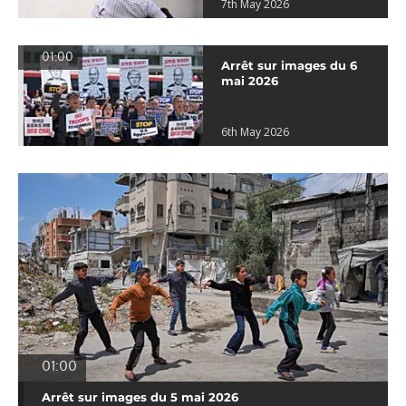
7th May 2026
01:00
Arrêt sur images du 6
mai 2026
6th May 2026
01:00
Arrêt sur images du 5 mai 2026