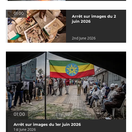
01:00
Arrêt sur images du 2
juin 2026
2nd June 2026
01:00
Arrêt sur images du 1er juin 2026
1st June 2026