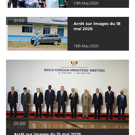
19th May 2026
01:00
Arrêt sur images du 18
mai 2026
18th May 2026
01:00
Arrêt sur images du 15 mai 2026