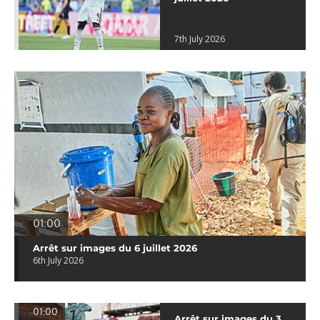
7th July 2026
01:00
Arrêt sur images du 6 juillet 2026
6th July 2026
01:00
Arrêt sur images du 3