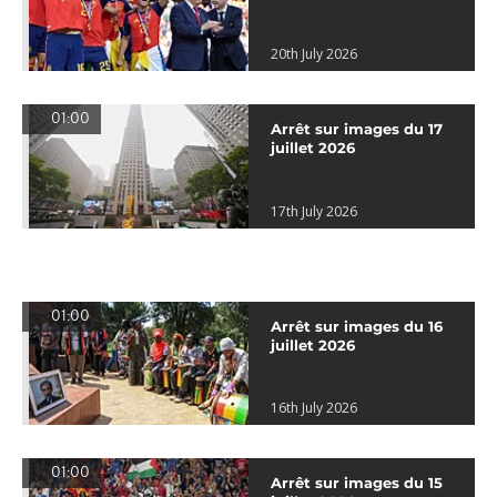
20th July 2026
01:00
Arrêt sur images du 17
juillet 2026
17th July 2026
01:00
Arrêt sur images du 16
juillet 2026
16th July 2026
01:00
Arrêt sur images du 15