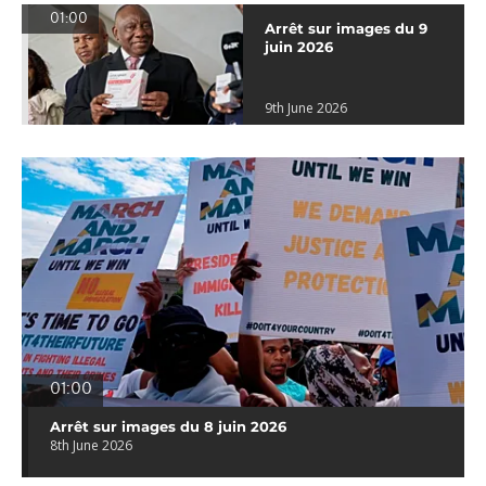
01:00
Arrêt sur images du 9
juin 2026
9th June 2026
01:00
Arrêt sur images du 8 juin 2026
8th June 2026