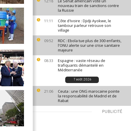
Le Sénat américain vote un
12:18
nouveau train de sanctions contre
la Russie
Côte d'Ivoire : Djidji Ayokwe, le
11:11
tambour parleur retrouve son
village
RDC : Ebola tue plus de 300 enfants,
09:52
l'ONU alerte sur une crise sanitaire
majeure
Espagne : vaste réseau de
08:33
trafiquants démantelé en
Méditerranée
7 août 2026
Ceuta : une ONG marocaine pointe
21:06
la responsabilité de Madrid et de
Rabat
PUBLICITÉ