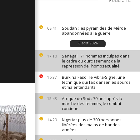
PUBLICITÉ
ages du 24
Soudan : les pyramides de Méroé
08:41
abandonnées à la guerre
ges du 21
8 août 2026
Sénégal : 71 hommes inculpés dans
17:10
le cadre du durcissement de la
ages du 20
répression de l’homosexualité
Burkina Faso : le Vibra-Signe, une
16:37
technique qui fait danser les sourds
et malentendants
Afrique du Sud : 70 ans après la
15:43
marche des femmes, le combat
continue
Nigeria : plus de 300 personnes
14:29
libérées des mains de bandes
armées