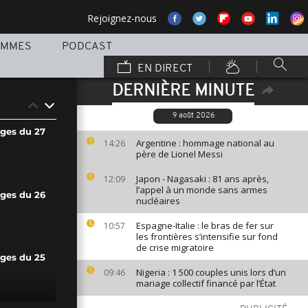
Rejoignez-nous
AMMES
PODCAST
EN DIRECT
DERNIÈRE MINUTE
9 août 2026
ages du 27
Argentine : hommage national au
14:26
père de Lionel Messi
Japon - Nagasaki : 81 ans après,
12:09
l’appel à un monde sans armes
ages du 26
nucléaires
Espagne-Italie : le bras de fer sur
10:57
les frontières s’intensifie sur fond
de crise migratoire
ages du 25
Nigeria : 1 500 couples unis lors d’un
09:46
mariage collectif financé par l’État