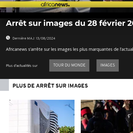
0
seconds
Arrêt sur images du 28 février 
of
0
seconds
Volume
0%
Dernière MAJ:
13/08/2024
Africanews s’arrête sur les images les plus marquantes de l’actual
TOUR DU MONDE
IMAGES
Plus d'actualités sur
PLUS DE ARRÊT SUR IMAGES