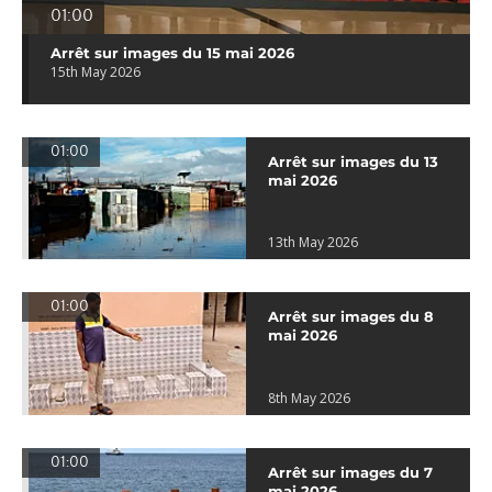
01:00
Arrêt sur images du 15 mai 2026
15th May 2026
01:00
Arrêt sur images du 13
mai 2026
13th May 2026
01:00
Arrêt sur images du 8
mai 2026
8th May 2026
01:00
Arrêt sur images du 7
mai 2026