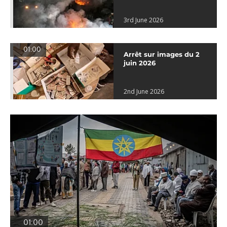
3rd June 2026
01:00
Arrêt sur images du 2
juin 2026
2nd June 2026
01:00