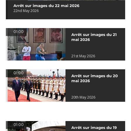
Arrêt sur images du 22 mai 2026
22nd May 2026
01:00
Arrêt sur images du 21
mai 2026
21st May 2026
01:00
Arrêt sur images du 20
mai 2026
20th May 2026
01:00
Arrêt sur images du 19