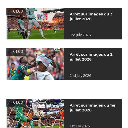
01:00
Arrêt sur images du 3
juillet 2026
3rd July 2026
01:00
Arrêt sur images du 2
juillet 2026
2nd July 2026
01:00
Arrêt sur images du 1er
juillet 2026
1st July 2026