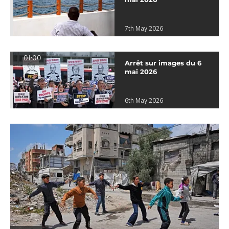
7th May 2026
01:00
Arrêt sur images du 6
mai 2026
6th May 2026