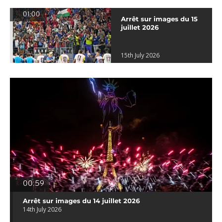
01:00
Arrêt sur images du 15
juillet 2026
15th July 2026
00:59
Arrêt sur images du 14 juillet 2026
14th July 2026