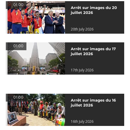
01:00
Arrêt sur images du 20
juillet 2026
20th July 2026
01:00
Arrêt sur images du 17
juillet 2026
17th July 2026
01:00
Arrêt sur images du 16
juillet 2026
16th July 2026