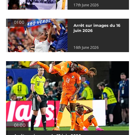
17th June 2026
01:00
Arrêt sur images du 16
juin 2026
16th June 2026
01:00