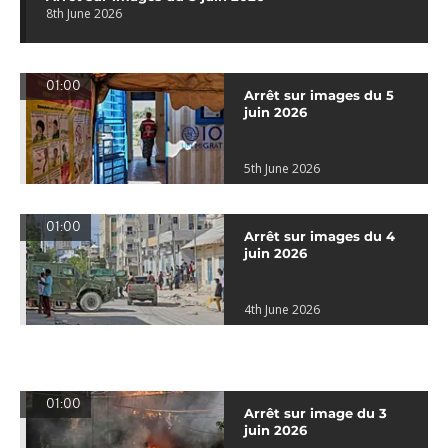
8th June 2026
01:00
Arrêt sur images du 5
juin 2026
5th June 2026
01:00
Arrêt sur images du 4
juin 2026
4th June 2026
01:00
Arrêt sur image du 3
juin 2026