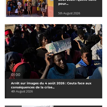
pour...
5th August 2026
01:00
Arrêt sur images du 4 août 2026 : Ceuta face aux
conséquences de la crise...
4th August 2026