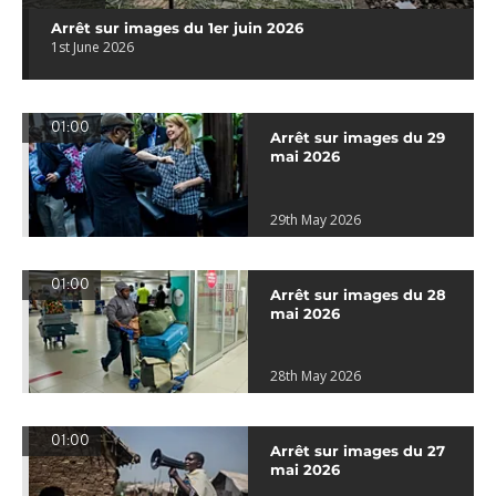
Arrêt sur images du 1er juin 2026
1st June 2026
01:00
Arrêt sur images du 29
mai 2026
29th May 2026
01:00
Arrêt sur images du 28
mai 2026
28th May 2026
01:00
Arrêt sur images du 27
mai 2026