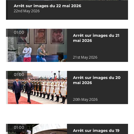
Arrêt sur images du 22 mai 2026
22nd May 2026
01:00
Arrêt sur images du 21
mai 2026
21st May 2026
01:00
Arrêt sur images du 20
mai 2026
20th May 2026
01:00
Arrêt sur images du 19