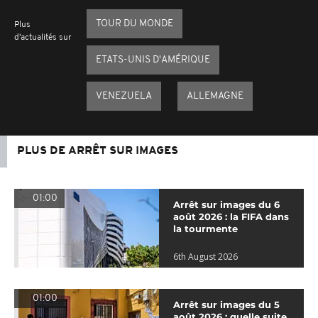
TOUR DU MONDE
Plus
d'actualités sur
ETATS-UNIS D'AMÉRIQUE
VENEZUELA
ALLEMAGNE
PLUS DE ARRÊT SUR IMAGES
01:00
Arrêt sur images du 6
août 2026 : la FIFA dans
la tourmente
6th August 2026
01:00
Arrêt sur images du 5
août 2026 : quelle suite