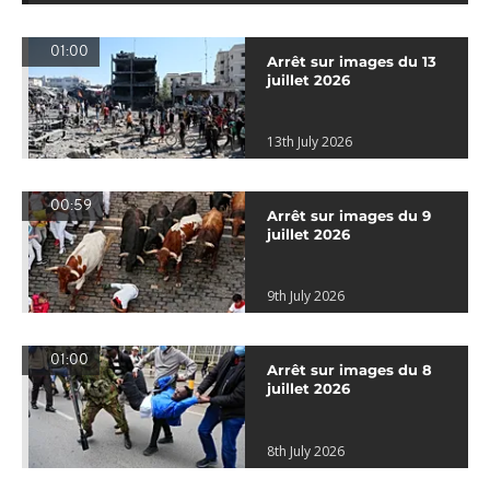
01:00
Arrêt sur images du 13
juillet 2026
13th July 2026
00:59
Arrêt sur images du 9
juillet 2026
9th July 2026
01:00
Arrêt sur images du 8
juillet 2026
8th July 2026