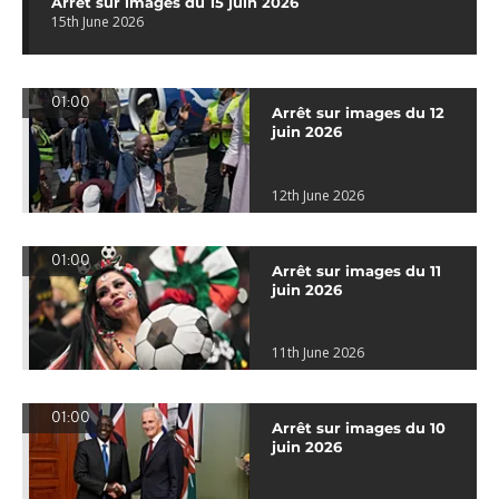
Arrêt sur images du 15 juin 2026
15th June 2026
01:00
Arrêt sur images du 12
juin 2026
12th June 2026
01:00
Arrêt sur images du 11
juin 2026
11th June 2026
01:00
Arrêt sur images du 10
juin 2026