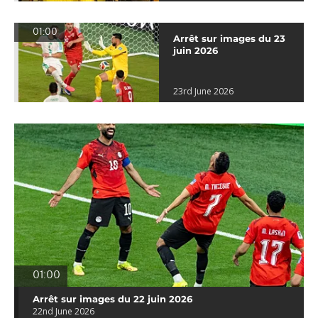
01:00
Arrêt sur images du 23
juin 2026
23rd June 2026
01:00
Arrêt sur images du 22 juin 2026
22nd June 2026