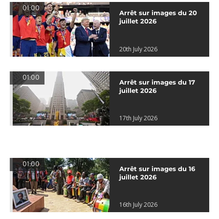
01:00
Arrêt sur images du 20
juillet 2026
20th July 2026
01:00
Arrêt sur images du 17
juillet 2026
17th July 2026
01:00
Arrêt sur images du 16
juillet 2026
16th July 2026