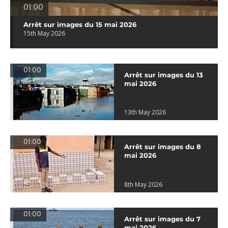
01:00
Arrêt sur images du 15 mai 2026
15th May 2026
01:00
Arrêt sur images du 13
mai 2026
13th May 2026
01:00
Arrêt sur images du 8
mai 2026
8th May 2026
01:00
Arrêt sur images du 7
mai 2026