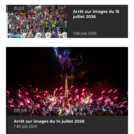
01:00
Arrêt sur images du 15
juillet 2026
15th July 2026
00:59
Arrêt sur images du 14 juillet 2026
14th July 2026