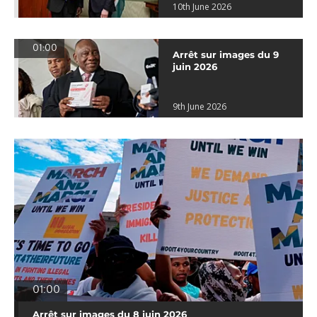
10th June 2026
01:00
Arrêt sur images du 9
juin 2026
9th June 2026
01:00
Arrêt sur images du 8 juin 2026