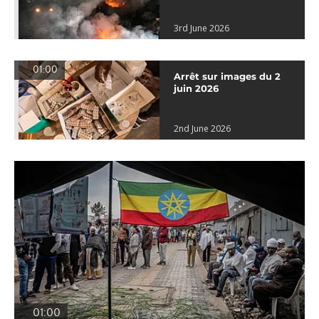
3rd June 2026
01:00
Arrêt sur images du 2
juin 2026
2nd June 2026
01:00