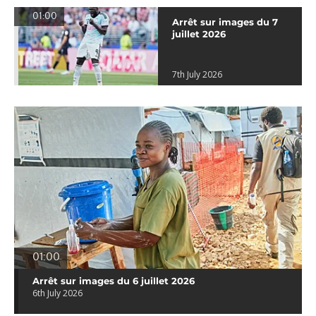
01:00
Arrêt sur images du 7
juillet 2026
7th July 2026
01:00
Arrêt sur images du 6 juillet 2026
6th July 2026