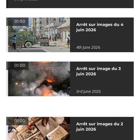
01:00
Arrêt sur images du 4
juin 2026
4th June 2026
01:00
Arrêt sur image du 3
juin 2026
3rd June 2026
01:00
Arrêt sur images du 2
juin 2026