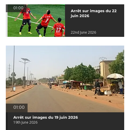
01:00
Arrêt sur images du 22
juin 2026
22nd June 2026
01:00
Arrêt sur images du 19 juin 2026
19th June 2026