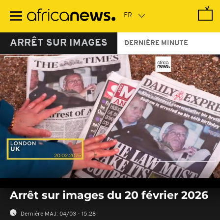
Passer
au
contenu
principal
ARRÊT SUR IMAGES
DERNIÈRE MINUTE
0
seconds
Arrêt sur images du 20 février 2026
of
0
seconds
Dernière MAJ:
04/03 - 15:28