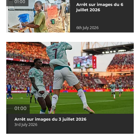
01:00
Arrêt sur images du 6
juillet 2026
6th July 2026
01:00
Arrêt sur images du 3 juillet 2026
3rd July 2026