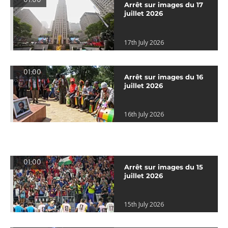
01:00
Arrêt sur images du 17
juillet 2026
17th July 2026
01:00
Arrêt sur images du 16
juillet 2026
16th July 2026
01:00
Arrêt sur images du 15
juillet 2026
15th July 2026