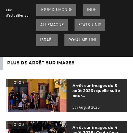
TOUR DU MONDE
INDE
Plus
d'actualités sur
ALLEMAGNE
ETATS-UNIS
ISRAËL
ROYAUME-UNI
PLUS DE ARRÊT SUR IMAGES
01:00
Arrêt sur images du 5
août 2026 : quelle suite
pour...
5th August 2026
01:00
Arrêt sur images du 4
août 2026 : Ceuta face