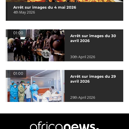
Arrêt sur images du 4 mai 2026
4th May 2026
01:00
Arrêt sur images du 30
avril 2026
30th April 2026
01:00
Arrêt sur images du 29
avril 2026
29th April 2026