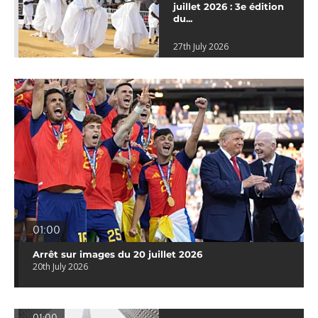
juillet 2026 : 3e édition
du...
27th July 2026
01:00
Arrêt sur images du 20 juillet 2026
20th July 2026