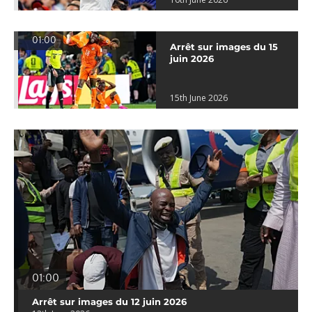
01:00
Arrêt sur images du 15
juin 2026
15th June 2026
01:00
Arrêt sur images du 12 juin 2026