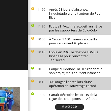
ages du 6
Après 58 jours d'absence,
11:50
l'inquiétude grandit autour de Paul
Biya
Football : Vozinha accueilli en héros
11:36
ages du 5
par les supporters de Colo-Colo
À Ceuta, 1 100 mineurs accueillis
10:56
pour seulement 90 places
ages du 4
Ebola en RDC : le chef de l'OMS à
10:16
Kinshasa pour rencontrer
Tshisekedi
Coupe du Monde : la FIFA renonce à
10:06
son projet, mais soutient Infantino
308 otages libérés lors d’une
08:11
opération de sauvetage record
Canal+ décroche les droits de la
07:20
Ligue des champions en Afrique
5 août 2026