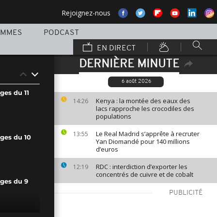
Rejoignez-nous
AMMES
PODCAST
EN DIRECT
DERNIÈRE MINUTE
6 août 2026
ges du 11
Kenya : la montée des eaux des
14:26
lacs rapproche les crocodiles des
populations
Le Real Madrid s’apprête à recruter
13:55
ages du 10
Yan Diomandé pour 140 millions
d’euros
RDC : interdiction d’exporter les
12:19
concentrés de cuivre et de cobalt
ages du 9
PUBLICITÉ