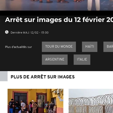
0
seconds
Arrêt sur images du 12 février 2
of
0
seconds
Volume
0%
Dernière MAJ:
12/02 - 15:00
TOUR DU MONDE
HAÏTI
BA
Plus d'actualités sur
ARGENTINE
ITALIE
PLUS DE ARRÊT SUR IMAGES