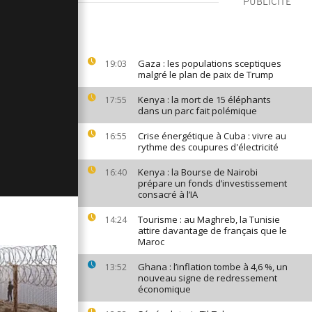
PUBLICITÉ
ges du 21
Gaza : les populations sceptiques
19:03
malgré le plan de paix de Trump
ages du 20
Kenya : la mort de 15 éléphants
17:55
dans un parc fait polémique
Crise énergétique à Cuba : vivre au
16:55
ges du 19
rythme des coupures d'électricité
Kenya : la Bourse de Nairobi
16:40
prépare un fonds d’investissement
consacré à l’IA
Tourisme : au Maghreb, la Tunisie
14:24
attire davantage de français que le
Maroc
Ghana : l’inflation tombe à 4,6 %, un
13:52
nouveau signe de redressement
économique