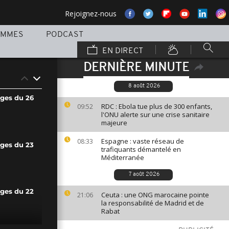
Rejoignez-nous
AMMES
PODCAST
EN DIRECT
DERNIÈRE MINUTE
8 août 2026
ages du 26
RDC : Ebola tue plus de 300 enfants,
09:52
l'ONU alerte sur une crise sanitaire
majeure
Espagne : vaste réseau de
08:33
ages du 23
trafiquants démantelé en
Méditerranée
7 août 2026
ages du 22
Ceuta : une ONG marocaine pointe
21:06
la responsabilité de Madrid et de
Rabat