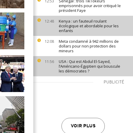
Sénégal : trois TikTokeurs
12:53
emprisonnés pour avoir critiqué le
président Faye
Kenya : un fauteuil roulant
12:48
écologique et abordable pour les
enfants
Meta condamné à 942 millions de
12:08
dollars pour non protection des
mineurs
USA : Qui est Abdul El-Sayed,
11:56
l’Américano-Égyptien qui bouscule
les démocrates ?
PUBLICITÉ
VOIR PLUS