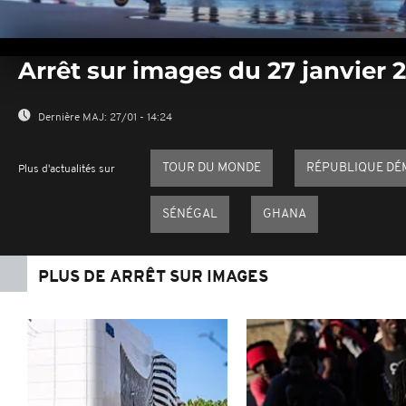
0
seconds
Arrêt sur images du 27 janvier 
of
0
seconds
Volume
0%
Dernière MAJ:
27/01 - 14:24
TOUR DU MONDE
RÉPUBLIQUE DÉ
Plus d'actualités sur
SÉNÉGAL
GHANA
PLUS DE ARRÊT SUR IMAGES