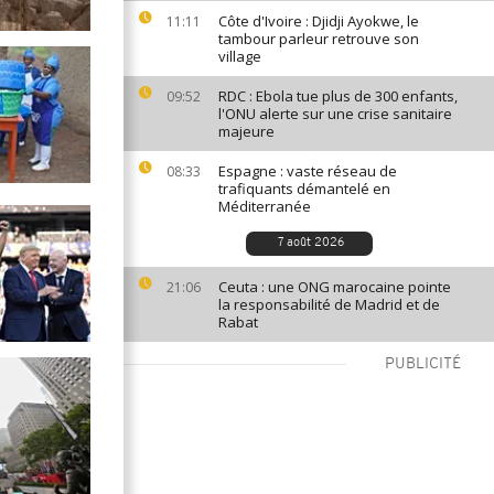
Côte d'Ivoire : Djidji Ayokwe, le
11:11
tambour parleur retrouve son
village
RDC : Ebola tue plus de 300 enfants,
09:52
l'ONU alerte sur une crise sanitaire
majeure
Espagne : vaste réseau de
08:33
trafiquants démantelé en
Méditerranée
7 août 2026
Ceuta : une ONG marocaine pointe
21:06
la responsabilité de Madrid et de
Rabat
PUBLICITÉ