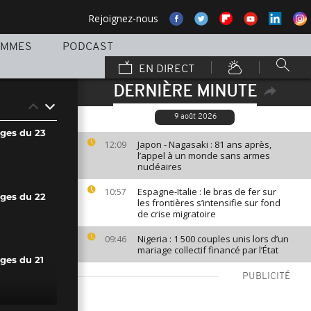
Rejoignez-nous
AMMES
PODCAST
EN DIRECT
DERNIÈRE MINUTE
9 août 2026
ages du 23
Japon - Nagasaki : 81 ans après,
12:09
l’appel à un monde sans armes
nucléaires
Espagne-Italie : le bras de fer sur
10:57
ages du 22
les frontières s’intensifie sur fond
de crise migratoire
Nigeria : 1 500 couples unis lors d’un
09:46
mariage collectif financé par l’État
ges du 21
PUBLICITÉ