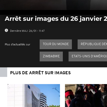
0
seconds
Arrêt sur images du 26 janvier 
of
0
seconds
Volume
0%
Dernière MAJ:
26/01 - 11:47
TOUR DU MONDE
RÉPUBLIQUE DÉ
Plus d'actualités sur
ZIMBABWE
ETATS-UNIS D'AMÉRIQ
PLUS DE ARRÊT SUR IMAGES