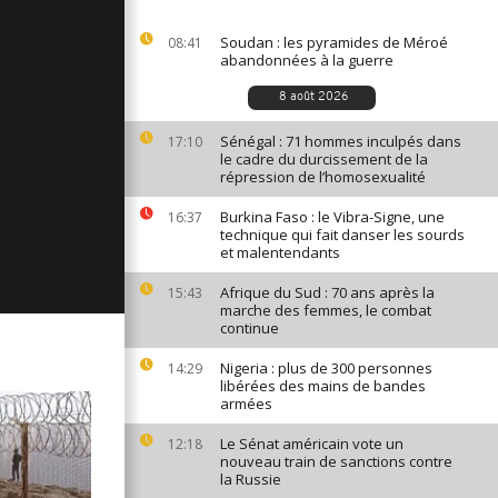
ages du 20
Soudan : les pyramides de Méroé
08:41
abandonnées à la guerre
8 août 2026
ges du 19
Sénégal : 71 hommes inculpés dans
17:10
le cadre du durcissement de la
répression de l’homosexualité
Burkina Faso : le Vibra-Signe, une
16:37
ges du 16
technique qui fait danser les sourds
et malentendants
Afrique du Sud : 70 ans après la
15:43
marche des femmes, le combat
continue
Nigeria : plus de 300 personnes
14:29
libérées des mains de bandes
armées
Le Sénat américain vote un
12:18
nouveau train de sanctions contre
la Russie