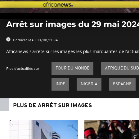
0
seconds
Arrêt sur images du 29 mai 202
of
0
seconds
Volume
0%
Dernière MAJ:
13/08/2024
Africanews s’arrête sur les images les plus marquantes de l’actual
TOUR DU MONDE
AFRIQUE DU SUD
Plus d'actualités sur
INDE
NIGERIA
ESPAGNE
PLUS DE ARRÊT SUR IMAGES