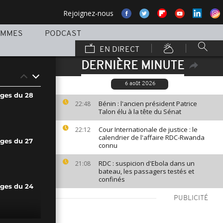
Rejoignez-nous
AMMES
PODCAST
EN DIRECT
DERNIÈRE MINUTE
6 août 2026
ages du 28
Bénin : l'ancien président Patrice
22:48
Talon élu à la tête du Sénat
Cour Internationale de justice : le
22:12
calendrier de l'affaire RDC-Rwanda
ages du 27
connu
RDC : suspicion d'Ebola dans un
21:08
bateau, les passagers testés et
confinés
ages du 24
PUBLICITÉ