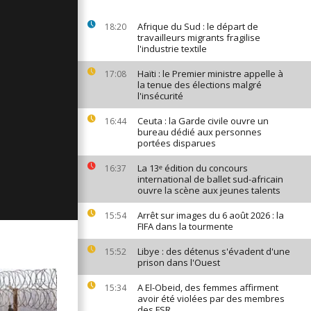
ages du 23
Afrique du Sud : le départ de
18:20
travailleurs migrants fragilise
l'industrie textile
Haïti : le Premier ministre appelle à
17:08
ages du 22
la tenue des élections malgré
l'insécurité
Ceuta : la Garde civile ouvre un
16:44
bureau dédié aux personnes
ges du 21
portées disparues
La 13ᵉ édition du concours
16:37
international de ballet sud-africain
ouvre la scène aux jeunes talents
Arrêt sur images du 6 août 2026 : la
15:54
FIFA dans la tourmente
Libye : des détenus s'évadent d'une
15:52
prison dans l'Ouest
A El-Obeid, des femmes affirment
15:34
avoir été violées par des membres
des FSR