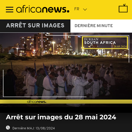
Passer
au
contenu
principal
ARRÊT SUR IMAGES
DERNIÈRE MINUTE
0
seconds
Arrêt sur images du 28 mai 2024
of
0
seconds
Dernière MAJ:
13/08/2024