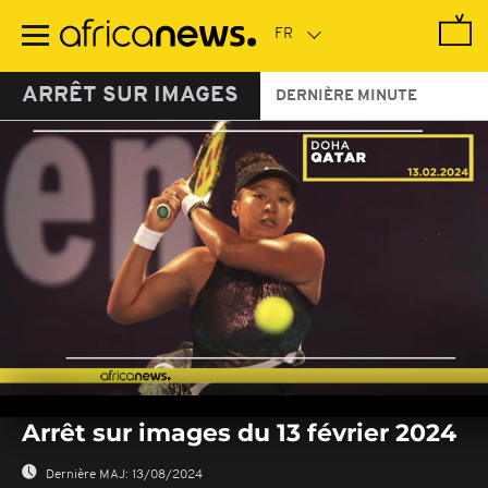
Passer
au
contenu
principal
ARRÊT SUR IMAGES
DERNIÈRE MINUTE
0
seconds
Arrêt sur images du 13 février 2024
of
0
seconds
Dernière MAJ:
13/08/2024