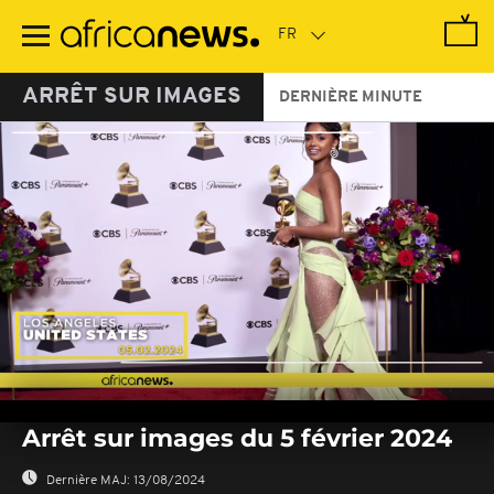
Passer
au
contenu
principal
ARRÊT SUR IMAGES
DERNIÈRE MINUTE
0
seconds
Arrêt sur images du 5 février 2024
of
0
seconds
Dernière MAJ:
13/08/2024