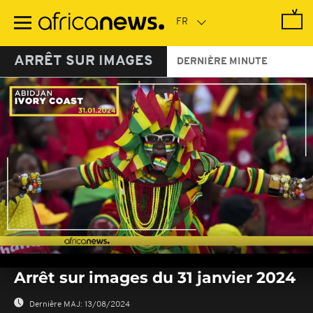
Passer
au
contenu
principal
ARRÊT SUR IMAGES
DERNIÈRE MINUTE
0
seconds
Arrêt sur images du 31 janvier 2024
of
0
seconds
Dernière MAJ:
13/08/2024