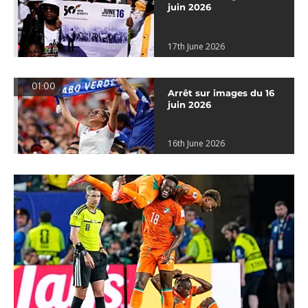
juin 2026
17th June 2026
01:00
Arrêt sur images du 16
juin 2026
16th June 2026