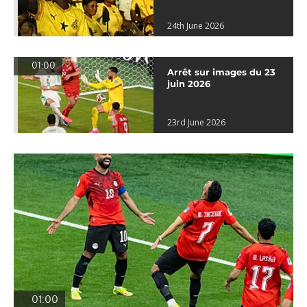
24th June 2026
01:00
Arrêt sur images du 23
juin 2026
23rd June 2026
01:00