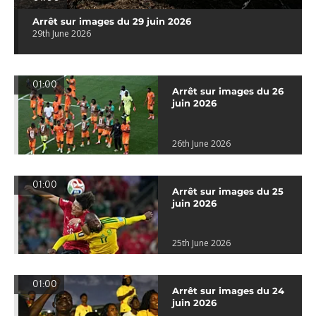
Arrêt sur images du 29 juin 2026
29th June 2026
01:00
Arrêt sur images du 26
juin 2026
26th June 2026
01:00
Arrêt sur images du 25
juin 2026
25th June 2026
01:00
Arrêt sur images du 24
juin 2026