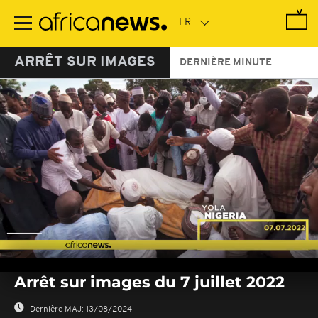
Passer
au
contenu
principal
ARRÊT SUR IMAGES
DERNIÈRE MINUTE
0
seconds
Arrêt sur images du 7 juillet 2022
of
0
seconds
Dernière MAJ:
13/08/2024