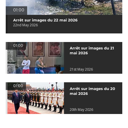
01:00
Arrêt sur images du 22 mai 2026
22nd May 2026
01:00
Arrêt sur images du 21
mai 2026
21st May 2026
01:00
Arrêt sur images du 20
mai 2026
20th May 2026