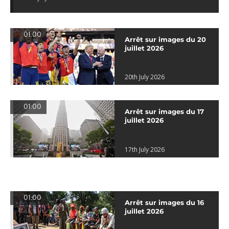
01:00
Arrêt sur images du 20
juillet 2026
20th July 2026
01:00
Arrêt sur images du 17
juillet 2026
17th July 2026
01:00
Arrêt sur images du 16
juillet 2026