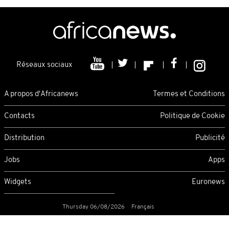
Réseaux sociaux
A propos d'Africanews
Termes et Conditions
Contacts
Politique de Cookie
Distribution
Publicité
Jobs
Apps
Widgets
Euronews
Thursday 06/08/2026