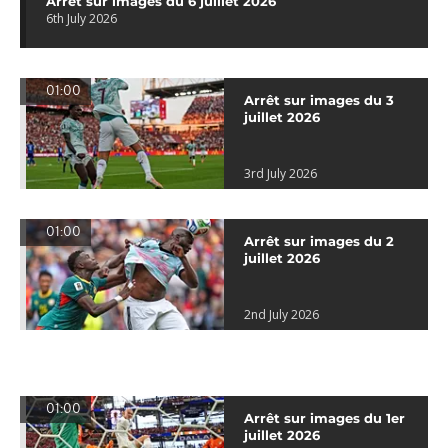
Arrêt sur images du 6 juillet 2026
6th July 2026
01:00
Arrêt sur images du 3
juillet 2026
3rd July 2026
01:00
Arrêt sur images du 2
juillet 2026
2nd July 2026
01:00
Arrêt sur images du 1er
juillet 2026