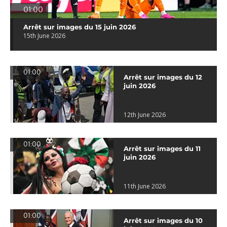
01:00
Arrêt sur images du 15 juin 2026
15th June 2026
01:00
Arrêt sur images du 12
juin 2026
12th June 2026
01:00
Arrêt sur images du 11
juin 2026
11th June 2026
01:00
Arrêt sur images du 10