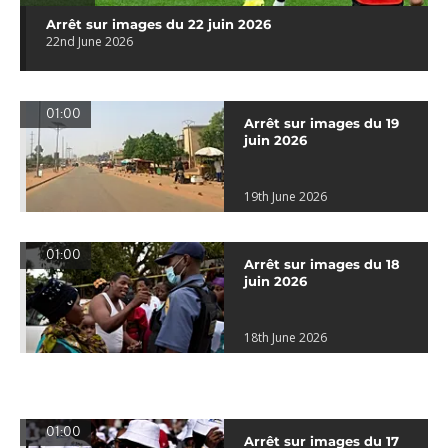
Arrêt sur images du 22 juin 2026
22nd June 2026
01:00
Arrêt sur images du 19
juin 2026
19th June 2026
01:00
Arrêt sur images du 18
juin 2026
18th June 2026
01:00
Arrêt sur images du 17