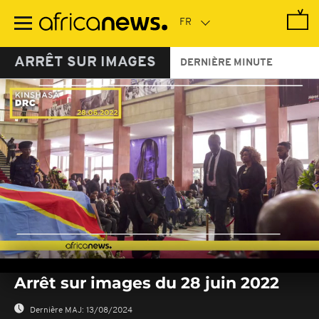
Passer
au
contenu
principal
ARRÊT SUR IMAGES
DERNIÈRE MINUTE
0
seconds
Arrêt sur images du 28 juin 2022
of
0
seconds
Dernière MAJ:
13/08/2024