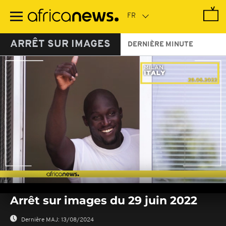
Passer
au
contenu
principal
ARRÊT SUR IMAGES
DERNIÈRE MINUTE
0
seconds
Arrêt sur images du 29 juin 2022
of
0
seconds
Dernière MAJ:
13/08/2024