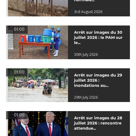
3rd August 2026
01:00
Arrêt sur images du 30
juillet 2026 : le PAM sur
le...
30th July 2026
01:00
Arrêt sur images du 29
juillet 2026 :
inondations au...
29th July 2026
01:00
Arrêt sur images du 28
juillet 2026 : rencontre
attendue...