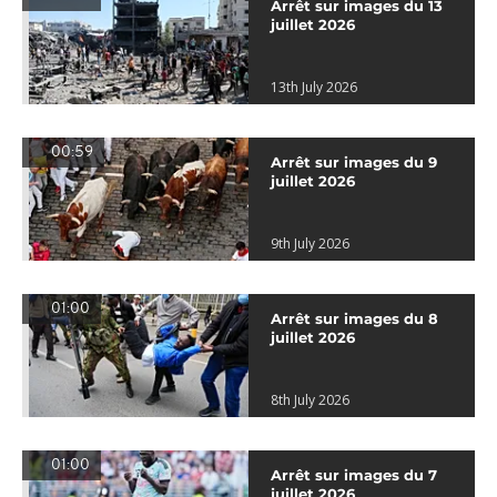
Arrêt sur images du 13
juillet 2026
13th July 2026
00:59
Arrêt sur images du 9
juillet 2026
9th July 2026
01:00
Arrêt sur images du 8
juillet 2026
8th July 2026
01:00
Arrêt sur images du 7
juillet 2026