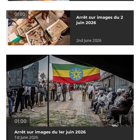
01:00
Arrêt sur images du 2
juin 2026
2nd June 2026
01:00
Arrêt sur images du 1er juin 2026
1st June 2026