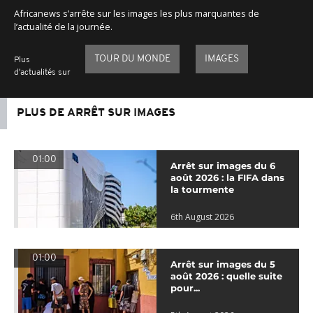
Africanews s’arrête sur les images les plus marquantes de
l’actualité de la journée.
TOUR DU MONDE
IMAGES
Plus
d'actualités sur
PLUS DE ARRÊT SUR IMAGES
01:00
Arrêt sur images du 6
août 2026 : la FIFA dans
la tourmente
6th August 2026
01:00
Arrêt sur images du 5
août 2026 : quelle suite
pour...