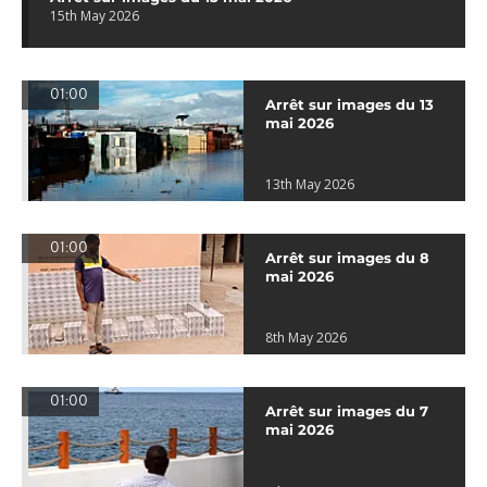
15th May 2026
01:00
Arrêt sur images du 13
mai 2026
13th May 2026
01:00
Arrêt sur images du 8
mai 2026
8th May 2026
01:00
Arrêt sur images du 7
mai 2026