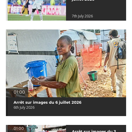
7th July 2026
01:00
Arrêt sur images du 6 juillet 2026
6th July 2026
01:00
Arrêt sur images du 3