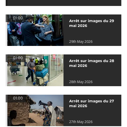
01:00
Arrêt sur images du 29
mai 2026
29th May 2026
01:00
Arrêt sur images du 28
mai 2026
28th May 2026
01:00
Arrêt sur images du 27
mai 2026
27th May 2026