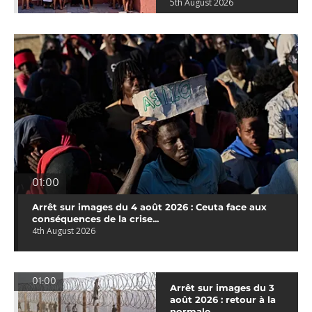
5th August 2026
01:00
Arrêt sur images du 4 août 2026 : Ceuta face aux
conséquences de la crise...
4th August 2026
01:00
Arrêt sur images du 3
août 2026 : retour à la
normale...