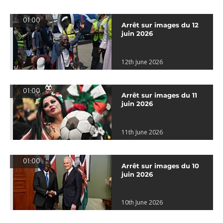
01:00
Arrêt sur images du 12
juin 2026
12th June 2026
01:00
Arrêt sur images du 11
juin 2026
11th June 2026
01:00
Arrêt sur images du 10
juin 2026
10th June 2026