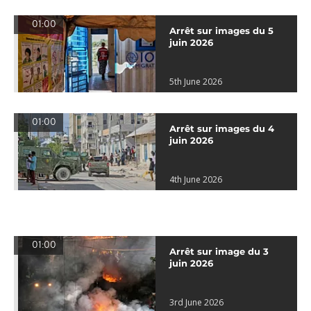
01:00
Arrêt sur images du 5
juin 2026
5th June 2026
01:00
Arrêt sur images du 4
juin 2026
4th June 2026
01:00
Arrêt sur image du 3
juin 2026
3rd June 2026