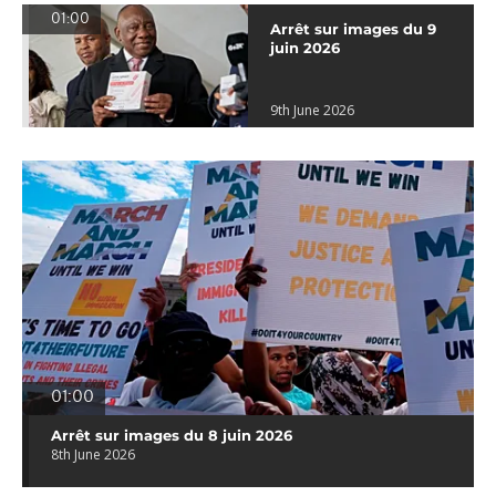
01:00
Arrêt sur images du 9
juin 2026
9th June 2026
01:00
Arrêt sur images du 8 juin 2026
8th June 2026