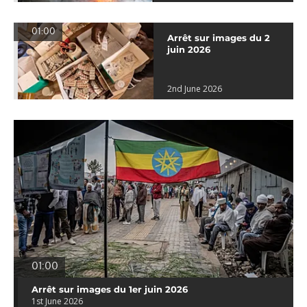
01:00
Arrêt sur images du 2
juin 2026
2nd June 2026
01:00
Arrêt sur images du 1er juin 2026
1st June 2026