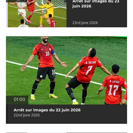
Arrêt sur images du 23
juin 2026
23rd June 2026
01:00
Arrêt sur images du 22 juin 2026
22nd June 2026