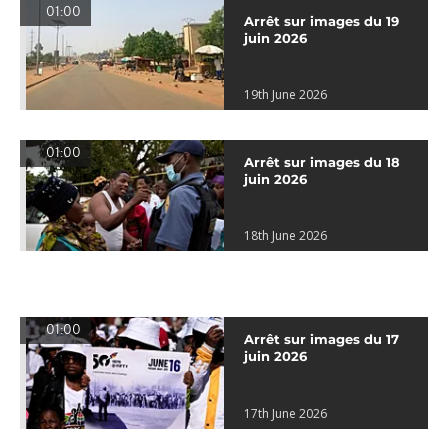
01:00
Arrêt sur images du 19
juin 2026
19th June 2026
01:00
Arrêt sur images du 18
juin 2026
18th June 2026
01:00
Arrêt sur images du 17
juin 2026
17th June 2026