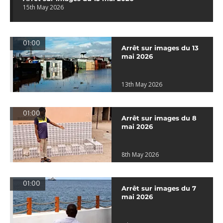
15th May 2026
01:00
Arrêt sur images du 13
mai 2026
13th May 2026
01:00
Arrêt sur images du 8
mai 2026
8th May 2026
01:00
Arrêt sur images du 7
mai 2026