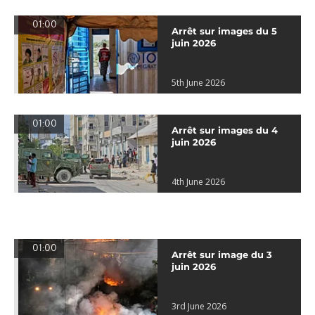
01:00
Arrêt sur images du 5
juin 2026
5th June 2026
01:00
Arrêt sur images du 4
juin 2026
4th June 2026
01:00
Arrêt sur image du 3
juin 2026
3rd June 2026