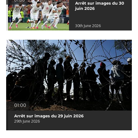
01:00
Arrêt sur images du 30
juin 2026
30th June 2026
01:00
Arrêt sur images du 29 juin 2026
29th June 2026