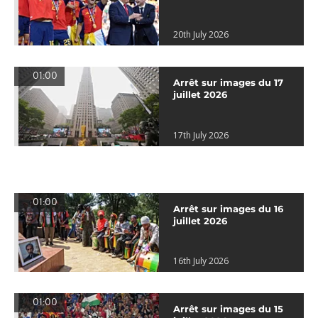
20th July 2026
01:00
Arrêt sur images du 17
juillet 2026
17th July 2026
01:00
Arrêt sur images du 16
juillet 2026
16th July 2026
01:00
Arrêt sur images du 15