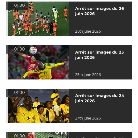
01:00
Arrêt sur images du 26
juin 2026
26th June 2026
01:00
Arrêt sur images du 25
juin 2026
25th June 2026
01:00
Arrêt sur images du 24
juin 2026
24th June 2026
01:00