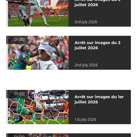
juillet 2026
3rd July 2026
01:00
Arrêt sur images du 2
juillet 2026
2nd July 2026
01:00
Arrêt sur images du 1er
juillet 2026
1st July 2026