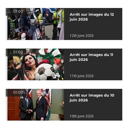
01:00
Arrêt sur images du 12
juin 2026
12th June 2026
01:00
Arrêt sur images du 11
juin 2026
11th June 2026
01:00
Arrêt sur images du 10
juin 2026
10th June 2026