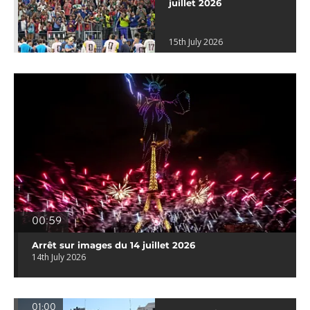
juillet 2026
15th July 2026
00:59
Arrêt sur images du 14 juillet 2026
14th July 2026
01:00