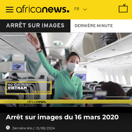
Passer
au
contenu
principal
ARRÊT SUR IMAGES
DERNIÈRE MINUTE
0
seconds
Arrêt sur images du 16 mars 2020
of
0
seconds
Dernière MAJ:
13/08/2024