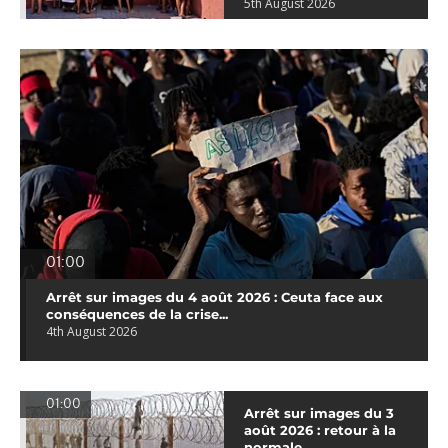
5th August 2026
01:00
Arrêt sur images du 4 août 2026 : Ceuta face aux
conséquences de la crise...
4th August 2026
01:00
Arrêt sur images du 3
août 2026 : retour à la
normale...