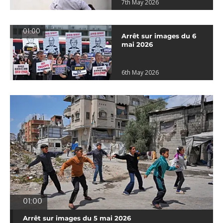
7th May 2026
01:00
Arrêt sur images du 6
mai 2026
6th May 2026
01:00
Arrêt sur images du 5 mai 2026