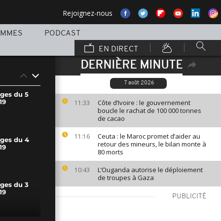
Rejoignez-nous
AMMES
PODCAST
EN DIRECT
DERNIÈRE MINUTE
7 août 2026
ages du 5
19
Côte d’Ivoire : le gouvernement
11:33
boucle le rachat de 100 000 tonnes
de cacao
Ceuta : le Maroc promet d’aider au
11:16
ages du 4
retour des mineurs, le bilan monte à
19
80 morts
L’Ouganda autorise le déploiement
10:43
de troupes à Gaza
ages du 3
19
PUBLICITÉ