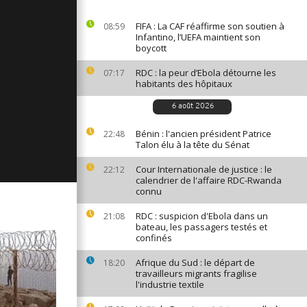
ages du 2
19
FIFA : La CAF réaffirme son soutien à
08:59
Infantino, l’UEFA maintient son
boycott
RDC : la peur d’Ebola détourne les
07:17
ages du 29
habitants des hôpitaux
19
6 août 2026
Bénin : l'ancien président Patrice
22:48
ages du 28
Talon élu à la tête du Sénat
19
Cour Internationale de justice : le
22:12
calendrier de l'affaire RDC-Rwanda
connu
RDC : suspicion d'Ebola dans un
21:08
bateau, les passagers testés et
confinés
Afrique du Sud : le départ de
18:20
travailleurs migrants fragilise
l'industrie textile