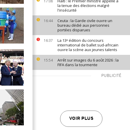
Haïti : le Premier ministre appelle à
17:08
la tenue des élections malgré
l'insécurité
Ceuta : la Garde civile ouvre un
16:44
bureau dédié aux personnes
portées disparues
La 13ᵉ édition du concours
16:37
international de ballet sud-africain
ouvre la scène aux jeunes talents
Arrêt sur images du 6 août 2026 : la
15:54
FIFA dans la tourmente
PUBLICITÉ
VOIR PLUS