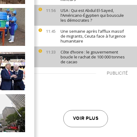
USA : Qui est Abdul El-Sayed,
11:56
l’Américano-Égyptien qui bouscule
les démocrates ?
Une semaine après l’afflux massif
11:45
de migrants, Ceuta face à l’urgence
humanitaire
Côte d’Ivoire : le gouvernement
11:33
boucle le rachat de 100 000 tonnes
de cacao
PUBLICITÉ
VOIR PLUS