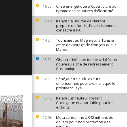
ages du 25
Crise énergétique à Cuba : vivre au
16:55
19
rythme des coupures d'électricité
Kenya : la Bourse de Nairobi
16:40
prépare un fonds d’investissement
consacré à l’IA
ages du 22
19
Tourisme : au Maghreb, la Tunisie
14:24
attire davantage de français que le
Maroc
ges du 21
Ghana : l’inflation tombe à 4,6 %, un
13:52
19
nouveau signe de redressement
économique
Sénégal : trois TikTokeurs
12:53
emprisonnés pour avoir critiqué le
président Faye
Kenya : un fauteuil roulant
12:48
écologique et abordable pour les
enfants
Meta condamné à 942 millions de
12:08
dollars pour non protection des
mineurs