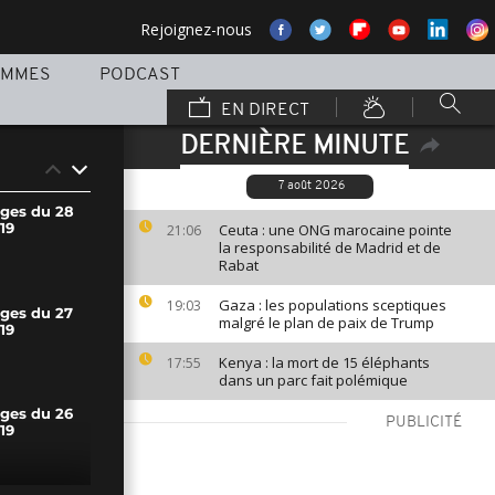
Rejoignez-nous
AMMES
PODCAST
EN DIRECT
DERNIÈRE MINUTE
7 août 2026
ages du 28
19
Ceuta : une ONG marocaine pointe
21:06
la responsabilité de Madrid et de
Rabat
Gaza : les populations sceptiques
19:03
ages du 27
malgré le plan de paix de Trump
19
Kenya : la mort de 15 éléphants
17:55
dans un parc fait polémique
ages du 26
PUBLICITÉ
19