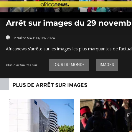
0
seconds
Arrêt sur images du 29 novemb
of
0
seconds
Volume
0%
Dernière MAJ:
13/08/2024
Africanews s’arrête sur les images les plus marquantes de l’actual
TOUR DU MONDE
IMAGES
Plus d'actualités sur
PLUS DE ARRÊT SUR IMAGES