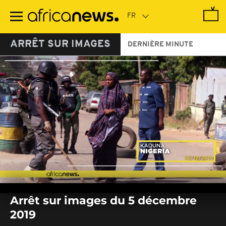
Passer
au
contenu
principal
ARRÊT SUR IMAGES
DERNIÈRE MINUTE
0
seconds
Arrêt sur images du 5 décembre
of
0
2019
seconds