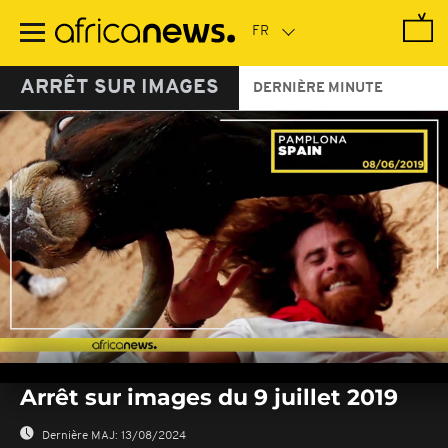
Passer
au
contenu
principal
ARRÊT SUR IMAGES
DERNIÈRE MINUTE
0
seconds
Arrêt sur images du 9 juillet 2019
of
0
seconds
Dernière MAJ:
13/08/2024