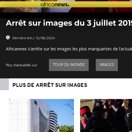
0
seconds
Arrêt sur images du 3 juillet 20
of
0
seconds
Volume
0%
Dernière MAJ:
13/08/2024
Africanews s’arrête sur les images les plus marquantes de l’actual
TOUR DU MONDE
IMAGES
Plus d'actualités sur
PLUS DE ARRÊT SUR IMAGES