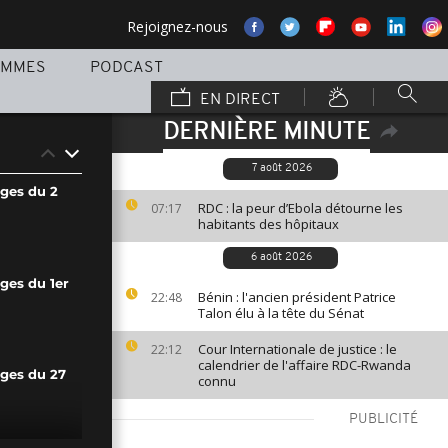
Rejoignez-nous
AMMES
PODCAST
EN DIRECT
DERNIÈRE MINUTE
7 août 2026
ages du 2
RDC : la peur d’Ebola détourne les
07:17
habitants des hôpitaux
6 août 2026
ges du 1er
Bénin : l'ancien président Patrice
22:48
Talon élu à la tête du Sénat
Cour Internationale de justice : le
22:12
calendrier de l'affaire RDC-Rwanda
ages du 27
connu
PUBLICITÉ