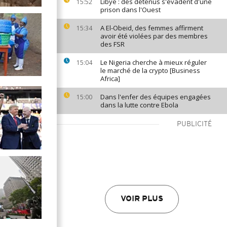
Libye : des détenus s'évadent d'une
15:52
prison dans l'Ouest
A El-Obeid, des femmes affirment
15:34
avoir été violées par des membres
des FSR
Le Nigeria cherche à mieux réguler
15:04
le marché de la crypto [Business
Africa]
Dans l'enfer des équipes engagées
15:00
dans la lutte contre Ebola
PUBLICITÉ
VOIR PLUS