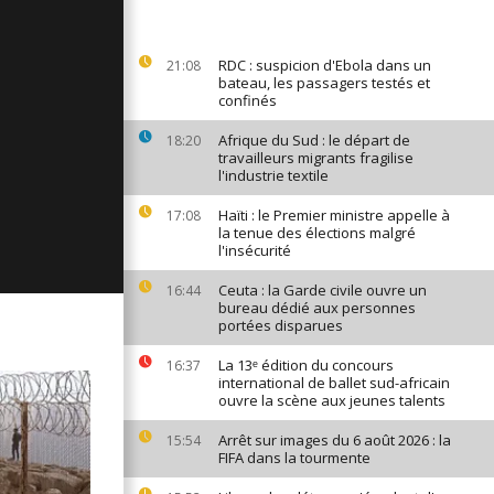
ages du 26
RDC : suspicion d'Ebola dans un
21:08
bateau, les passagers testés et
confinés
ages du 25
Afrique du Sud : le départ de
18:20
travailleurs migrants fragilise
l'industrie textile
Haïti : le Premier ministre appelle à
17:08
ages du 24
la tenue des élections malgré
l'insécurité
Ceuta : la Garde civile ouvre un
16:44
bureau dédié aux personnes
portées disparues
La 13ᵉ édition du concours
16:37
international de ballet sud-africain
ouvre la scène aux jeunes talents
Arrêt sur images du 6 août 2026 : la
15:54
FIFA dans la tourmente