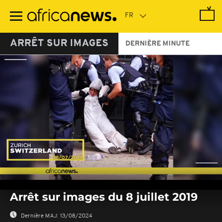
Passer
au
contenu
principal
ARRÊT SUR IMAGES
DERNIÈRE MINUTE
0
seconds
Arrêt sur images du 8 juillet 2019
of
0
seconds
Dernière MAJ:
13/08/2024